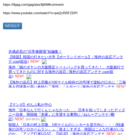
https://9gag.com/gag/awz8jAW#comment
https://www.youtube.com/watch?v=paQzRRFZDPI
WEB拍手