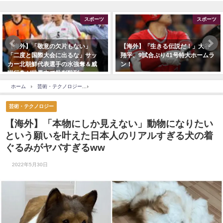
スポーツ
スポーツ
海外】「敬意の欠片もない」
【海外】「生きる伝説だ！」大谷
二度と国際大会に出るな」サッ
翔平、9試合ぶり41号特大ホームラ
ー北朝鮮代表選手の水強奪＆威
ン！
行為が世界中で批判殺到
ホーム
芸術・テクノロジー
【海外】「本物にしか見えない」動物になりたいという願
芸術・テクノロジー
【海外】「本物にしか見えない」動物になりたい
という願いを叶えた日本人のリアルすぎる犬の着
ぐるみがヤバすぎるww
2022年5月30日