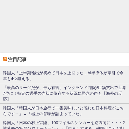
注目記事
韓国人「上半期輸出が初めて日本を上回った…AI半導体が牽引で今
年も4位狙える」
「最高のリーグだが、最も有害」イングランド2部が巨額支出で世界
7位に！特定の選手の売却に依存する状況に懸念の声も【海外の反
応】
韓国人「韓国人が日本旅行で一番美味しいと感じた日本料理がこち
らです‥」→「極上の旨味が詰まっていた」
韓国人「日本の村上宗隆、100マイルのシンカーを逆方向に・・・2
戦連発の26号ソロホームラン」→「羨ましすぎる 韓国はこんな打