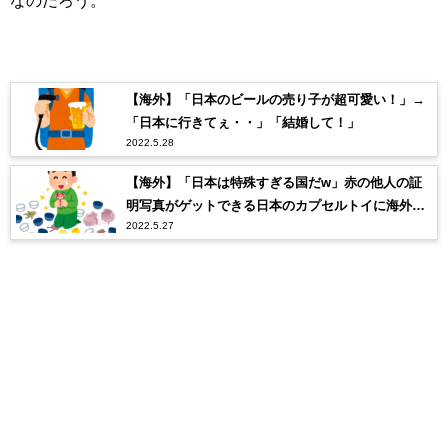
なのだろう。
【海外】「日本のビールの売り子が超可愛い！」→
「日本に行きてぇ・・」「結婚して！」
2022.5.28
【海外】「日本は特殊すぎる国だw」赤の他人の証
明写真がゲットできる日本のカプセルトイに海外も
2022.5.27
びっくり仰天！