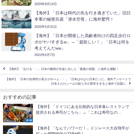
2020年8月14日
【海外】「日本は時代の先を行き過ぎていた」旧日
本軍の秘密兵器「潜水空母」に海外驚愕！
2020年5月31日
【海外】「日本が開発した高齢者向けの四足歩行ロ
ボがヤバすぎるw」→「超欲しい！」「日本は何を
考えてんだww」
2022年6月7日
【海外】「泣ける・・」日本の教師が生徒に出した「最後の宿題」に海外も感動！
【海外】「日本の自律性の高さがやべぇ・・」「日本はやはり日本だった」海外アンケートで
日本人だけシールの貼り方が異常すぎると海外で話題に
おすすめの記事
【海外】「ドイツにある伝統的な日本食レストランで
提供される寿司がこちら」→「これは寿司なの
か・・？」
食べ物
【海外】「なんてパワーだ！」ドジャース大谷翔平が
打った瞬間確信の23号HR！