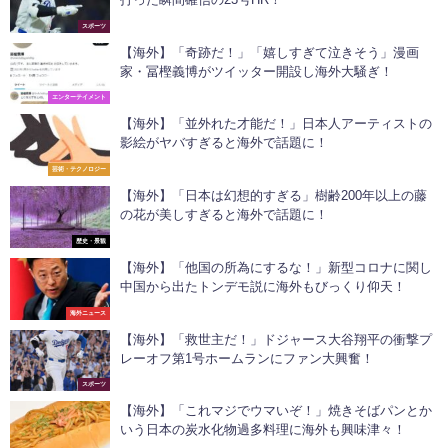
スポーツ
【海外】「奇跡だ！」「嬉しすぎて泣きそう」漫画
家・冨樫義博がツイッター開設し海外大騒ぎ！
エンターテイメント
【海外】「並外れた才能だ！」日本人アーティストの
影絵がヤバすぎると海外で話題に！
芸術・テクノロジー
【海外】「日本は幻想的すぎる」樹齢200年以上の藤
の花が美しすぎると海外で話題に！
歴史・景観
【海外】「他国の所為にするな！」新型コロナに関し
中国から出たトンデモ説に海外もびっくり仰天！
海外ニュース
【海外】「救世主だ！」ドジャース大谷翔平の衝撃プ
レーオフ第1号ホームランにファン大興奮！
スポーツ
【海外】「これマジでウマいぞ！」焼きそばパンとか
いう日本の炭水化物過多料理に海外も興味津々！