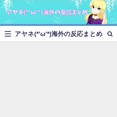
アヤネ(*'ω'*)海外の反応まとめ