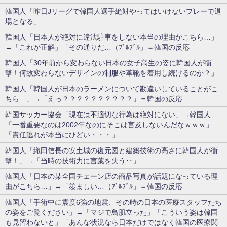
韓国人「昨日Jリーグで韓国人選手絶対やってはいけないプレーで退
場となる」
韓国人「日本人が絶対に違法駐車をしない本当の理由がこちら…」
→「これが正解」「その通りだ…（ﾌﾞﾙﾌﾞﾙ」＝韓国の反応
韓国人「30年前から変わらない日本の女子高生の姿に韓国人が衝
撃！何故変わらないデザインの制服や革靴を着用し続けるのか？」
韓国人「韓国人が日本のラーメンについて勘違いしていることがこ
ちら…」→「えっ？？？？？？？？？？」＝韓国の反応
韓国サッカー協会「現在は不適切な行為は絶対にない」→韓国人
「一番重要なのは2002年なのにそこは言及しないんだなｗｗｗ」
「責任逃れが本当にひどい・・・」
韓国人「織田信長の安土城の復元図と建築技術の高さに韓国人が衝
撃！」→「当時の技術力に言葉を失う‥」
韓国人「日本の某全国チェーン店の商品写真が話題になっている理
由がこちら…」→「羨ましい…（ﾌﾞﾙﾌﾞﾙ」＝韓国の反応
韓国人「手術中に震度6強の地震、その時の日本の医療スタッフたち
の姿をご覧ください」→「マジで鳥肌立った」「こういう姿は韓国
も見習わないと」「あんな状況なら日本だけではなく韓国の医療関