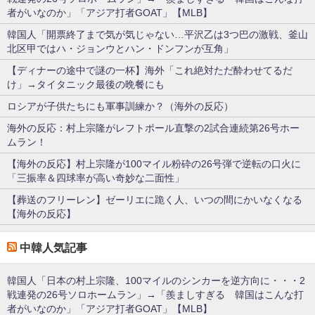
者がいなのか」「アジア打者GOAT」【MLB】
韓国人「開票終了まで気が気じゃない…平沢乙は3つ巴の激戦、釜山
北区甲ではハ・ジョンウとハン・ドンフンが互角」
【ディナーの途中で謎の一杯】海外「これ絶対ただ酔わせてるだ
け」→タイタニック最後の晩餐にも
ロシアが子供たちにも軍事訓練か？（海外の反応）
海外の反応：村上宗隆がレフトポール直撃の2試合連続第26号ホー
ムラン！
【海外の反応】村上宗隆が100マイル粉砕の26号弾で逆転の口火に
「三振率＆四球率が高い奇妙な二面性」
【葬送のフリーレン】ゼーリエに跪く人、いつの間にかいなくなる
【海外の反応】
中韓人気記事
韓国人「日本の村上宗隆、100マイルのシンカーを逆方向に・・・2
戦連発の26号ソロホームラン」→「羨ましすぎる 韓国はこんな打
者がいなのか」「アジア打者GOAT」【MLB】