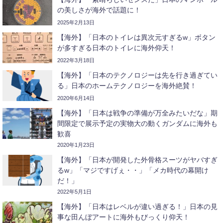
の美しさが海外で話題に！
2025年2月13日
【海外】「日本のトイレは異次元すぎるw」ボタン
が多すぎる日本のトイレに海外仰天！
2022年3月18日
【海外】「日本のテクノロジーは先を行き過ぎてい
る」日本のホームテクノロジーを海外絶賛！
2020年6月14日
【海外】「日本は戦争の準備が万全みたいだな」期
間限定で展示予定の実物大の動くガンダムに海外も
歓喜
2020年1月23日
【海外】「日本が開発した外骨格スーツがヤバすぎ
るw」「マジですげぇ・・」「メカ時代の幕開け
だ！」
2022年5月1日
【海外】「日本はレベルが違い過ぎる！」日本の見
事な田んぼアートに海外もびっくり仰天！