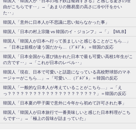
韓国人「韓国人が『日本の地下鉄は複雑すぎる』と感じる驚きの理
由がこちらです‥」→「あまりの難易度の高さに冷や汗をかい
た‥」
韓国人「意外に日本人が不思議に思い知らなかった事」
韓国人「日本の村上宗隆 vs 韓国のイ・ジョンフ」→「」【MLB】
韓国人「韓国人が日本へ行って羨ましいと感じることがこちら…」
→「日本は規模が違う国だから…（ﾌﾞﾙﾌﾞﾙ」＝韓国の反応
韓国人「日本全国から選び抜かれた日本で最も可愛い高校1年生がこ
の方です‥」→「これが日本のレベル‥」
韓国人「現在、日本で可愛いと話題になっている高校野球部のマネ
ージャーがこちら…」→「可愛い…（ﾌﾞﾙﾌﾞﾙ」＝韓国の反応
韓国人「一般的な日本人が考えていることがこちら…」→「え
っ？？？？？？？？？？？？？？？？？？？？？」＝韓国の反応
韓国人「日本夏の甲子園で意外に今年から初めて許可された事」
韓国人「韓国人が日本旅行で一番美味しいと感じた日本料理がこち
らです‥」→「極上の旨味が詰まっていた」