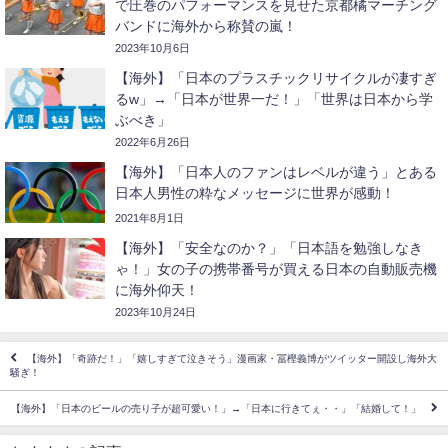
で圧巻のパフォーマンスを見せた京都橘マーチング
バンドに海外から称賛の嵐！
2023年10月6日
【海外】「日本のプラスチックリサイクルが凄すぎ
るw」→「日本が世界一だ！」「世界は日本から学
ぶべき」
2022年6月26日
【海外】「日本人のファンはレベルが違う」とある
日本人男性の粋なメッセージに世界が感動！
2021年8月1日
【海外】「安全なのか？」「日本語を勉強しなき
ゃ！」女の子の携帯番号が買える日本の自動販売機
に海外仰天！
2023年10月24日
【海外】「奇跡だ！」「嬉しすぎて泣きそう」漫画家・冨樫義博がツイッター開設し海外大
騒ぎ！
【海外】「日本のビールの売り子が超可愛い！」→「日本に行きてぇ・・」「結婚して！」