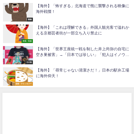
【海外】「怖すぎる」北海道で熊に襲撃される映像に
海外戦慄！
動物
【海外】「これは理解できる」外国人観光客で溢れか
える京都芸者街が一部立ち入り禁止に
文化・社会
【海外】「世界王座統一戦を制した井上尚弥の自宅に
空き巣被害」→「日本では珍しい」「犯人はイノウエ
のサンドバックとなるだろう」
その他
【海外】「尋常じゃない清潔さだ！」日本の駅弁工場
に海外仰天！
芸術・テクノロジー