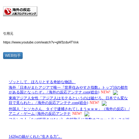
引用元
https://www.youtube.com/watch?v=gW3zdu4TVxk
WEB拍手