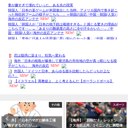
その他
スポーツ
【海外】「日本のマグロ解体工場
【海外】「別格だ！」レッドソッ
が怖すぎるのだが....」
クス吉田正尚、1イニングに満塁弾