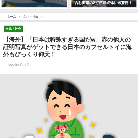
含む衝撃の2打席連続弾に米驚愕！
ホーム
文化・社会
【海外】「日本は特殊すぎる国だw」赤の他人の証明写真がゲット
文化・社会
【海外】「日本は特殊すぎる国だw」赤の他人の
証明写真がゲットできる日本のカプセルトイに海
外もびっくり仰天！
2022年5月27日