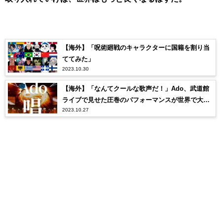
【海外】「呪術廻戦のキャラクターに国籍を割り当
ててみた」
2023.10.30
【海外】「なんてクールな歌声だ！」Ado、武道館
ライブで見せた圧巻のパフォーマンスが世界で大反
2023.10.27
響！