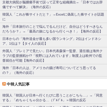
京都大病院が脳腫瘍手術で誤って正常な組織摘出←「日本ではお辞
儀ですべて解決」（海外の反応）
韓国人「これが株サイトだと？」→Excelに偽装した株サイトが話題
に
海外「日本旅行のことで悩んでるんだけど、自分はどうすべきなん
だろうか？」→「最高の旅になるから行くべき！」【海外の反応】
日本からの「海外送金が最も多い国ランキング」2位はインドネシ
ア、1位は？【タイ人の反応】
外国人「プレミアで見たい」日本代表森保一監督、退任後は海外ク
ラブの監督挑戦か!?「視野には入れています」制度上は欧州での監
督就任が可能【海外の反応】
海外「日本の人は、アメリカの揚げ寿司についてどう思ってる
の？」（海外の反応）
中韓人気記事
韓国人「韓国人が日本へ行くたびに思うことがこちら…」→「同意
する」「めちゃくちゃ分かる…（ﾌﾞﾙﾌﾞﾙ」＝韓国の反応