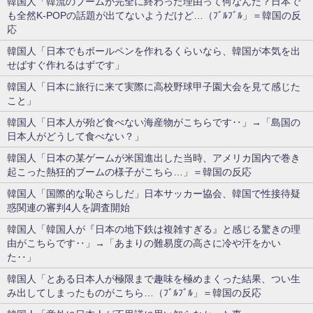
韓国人「韓流のブームが完全に終わった理由って何なんだ？日本で
も全然K-POPの話題が出てないようだけど…（ﾌﾞﾙﾌﾞﾙ」＝韓国の反
応
韓国人「日本でもボールペンを作れるくらいなら、韓国が本気を出
せばすぐ作れるはずです」
韓国人「日本に旅行に来て実際に高校野球甲子園大会を見て感じた
こと」
韓国人「日本人が殆ど食べない海産物がこちらです‥」→「島国の
日本人がどうして食べない？」
韓国人「日本の某ゲームが米国進出した当時、アメリカ国内で巻き
起こった熱狂的ブームの様子がこちら…」＝韓国の反応
韓国人「国際的な恥さらしだ」日本サッカー協会、韓国で性接待疑
惑関連の審判4人を調査開始
韓国人「韓国人が『日本の地下鉄は複雑すぎる』と感じる驚きの理
由がこちらです‥」→「あまりの難易度の高さに冷や汗をかい
た‥」
韓国人「とある日本人が極限まで趣味を極めまくった結果、つい生
み出してしまったものがこちら…（ﾌﾞﾙﾌﾞﾙ」＝韓国の反応