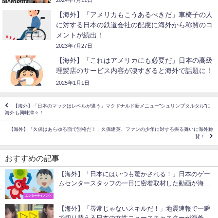
2024年7月11日
【海外】「アメリカもこうあるべきだ」車椅子の人
に対する日本の鉄道会社の配慮に海外から称賛のコ
メントが続出！
2023年7月27日
【海外】「これはアメリカにも必要だ」日本の高級
理髪店のサービス内容が凄すぎると海外で話題に！
2025年1月1日
【海外】「日本のマックはレベルが違う」マクドナルド新メニュー”シュリンプタルタル”に
海外も興味津々！
【海外】「久保はあらゆる面で別格だ！」久保建英、ファンの少年に対する振る舞いに海外称
賛！
おすすめの記事
【海外】「日本にはいつも驚かされる！」日本のゲー
ムセンタースタッフの一日に密着取材した動画が海外
で大反響！
エンターテイメント
【海外】「尋常じゃないスキルだ！」地震速報で一瞬
で切り替える日本の女性ニュースキャスターが海外で