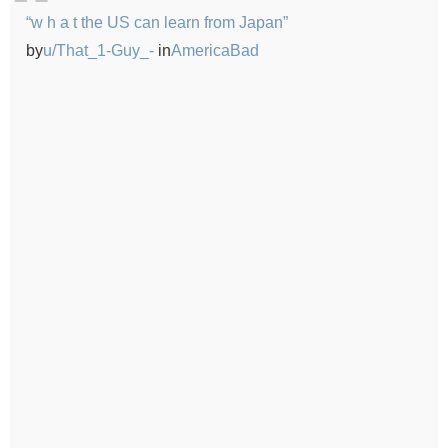
“w h a t the US can learn from Japan”
by
u/That_1-Guy_-
in
AmericaBad