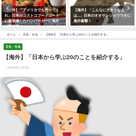
【海外】「アメリカでも売ってく
【海外】「こんなに大きくなると
れ」日本のコストコフードコート
は...」日本のオオサンショウウオに
に新登場したハンバーガーに海外
海外衝撃！
が興味津々
ホーム
文化・社会
【海外】「日本から学ぶ20のことを紹介する」
文化・社会
【海外】「日本から学ぶ20のことを紹介する」
2023年11月3日