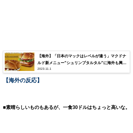
【海外】「日本のマックはレベルが違う」マクドナ
ルド新メニュー”シュリンプタルタル”に海外も興味
2023.11.1
津々！
【海外の反応】
■素晴らしいものもあるが、一食30ドルはちょっと高いな。