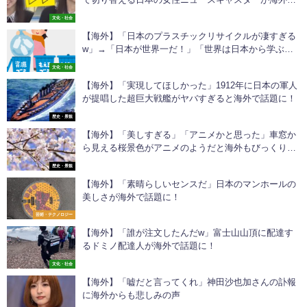
話題に
文化・社会
【海外】「日本のプラスチックリサイクルが凄すぎる
w」→「日本が世界一だ！」「世界は日本から学ぶべ
き」
文化・社会
【海外】「実現してほしかった」1912年に日本の軍人
が提唱した超巨大戦艦がヤバすぎると海外で話題に！
歴史・景観
【海外】「美しすぎる」「アニメかと思った」車窓か
ら見える桜景色がアニメのようだと海外もびっくり仰
天！
歴史・景観
【海外】「素晴らしいセンスだ」日本のマンホールの
美しさが海外で話題に！
芸術・テクノロジー
【海外】「誰が注文したんだw」富士山山頂に配達す
るドミノ配達人が海外で話題に！
文化・社会
【海外】「嘘だと言ってくれ」神田沙也加さんの訃報
に海外からも悲しみの声