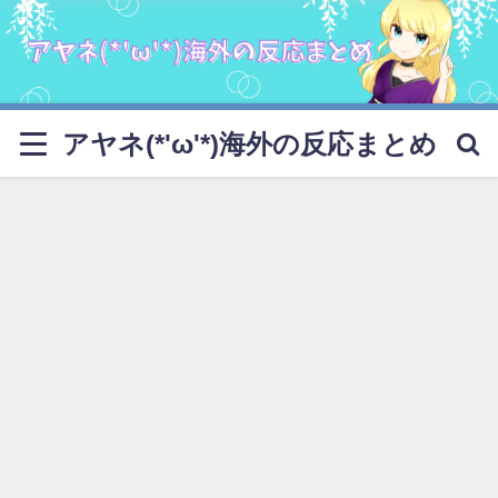
アヤネ(*'ω'*)海外の反応まとめ