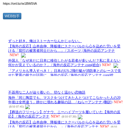
https://onl.bz/w1BWSVA
WEB拍手