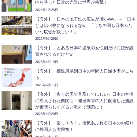
内を映した日常の光景に世界が衝撃！
2024年1月25日
【海外】「日本の地下鉄の広告が凄いww」→「日本
とは比べ物にならねぇなw」「うちの国も日本みた
いな広告が欲しい！」
2022年6月28日
【海外】「とある日本の温泉の女性側だけに銃が設
置されてるだけどw」
2023年4月19日
【海外】「都道府県別日本の年間人口減少率がこち
ら」
2025年6月17日
【海外】「多くの国で普及してほしい」日本の空港
に導入された自閉症・発達障害の人に配慮した施設
が素晴らしすぎると海外で話題に！
2023年4月29日
【海外】「楽しそう！」活気あふれる日本のお祭り
に外国人も大興奮！