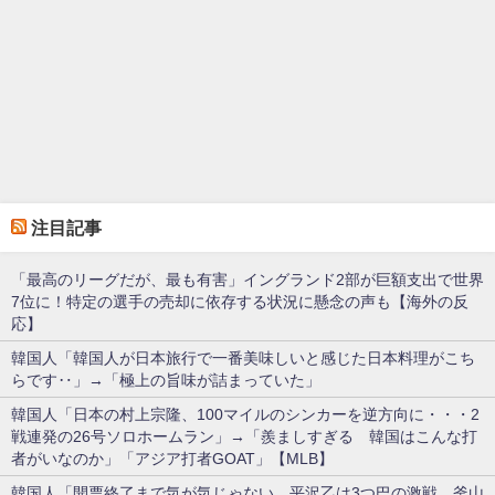
注目記事
「最高のリーグだが、最も有害」イングランド2部が巨額支出で世界
7位に！特定の選手の売却に依存する状況に懸念の声も【海外の反
応】
韓国人「韓国人が日本旅行で一番美味しいと感じた日本料理がこち
らです‥」→「極上の旨味が詰まっていた」
韓国人「日本の村上宗隆、100マイルのシンカーを逆方向に・・・2
戦連発の26号ソロホームラン」→「羨ましすぎる 韓国はこんな打
者がいなのか」「アジア打者GOAT」【MLB】
韓国人「開票終了まで気が気じゃない…平沢乙は3つ巴の激戦、釜山