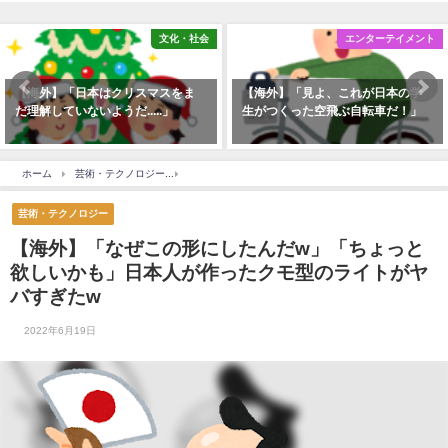
文化・社会
エンターテイメント
【海外】「日本はクリスマスをま
【海外】「見よ、これが日本の学
だ理解していないようだ.....」
生がつくった空飛ぶ自転車だ！」
ホーム
芸術・テクノロジー
【海外】「なぜこの形にしたんだw」「ちょっと欲しいか
芸術・テクノロジー
【海外】「なぜこの形にしたんだw」「ちょっと
欲しいかも」日本人が作ったクモ型のライトがヤ
バすぎたw
2022年6月19日