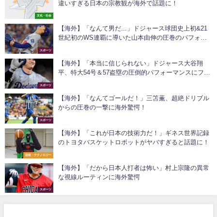
違いすぎる日本の宗教観が海外で話題に！
文化・社会
【海外】「なんて男だ...」ドジャース球団史上初&21
世紀初のWS連覇に導いた山本由伸の圧巻のパフォー
マンスにファン騒然！
スポーツ
【海外】「本当に信じられない」ドジャース大谷翔
平、特大54号＆57盗塁の圧倒的パフォーマンスにファ
ン驚愕！
スポーツ
【海外】「なんてゴールだ！」三笘薫、超絶ドリブル
からの圧巻の一撃に海外驚愕！
スポーツ
【海外】「これが日本の技術力だ！」ギネス世界記録
のトヨタバスケットロボットがヤバすぎると話題に！
芸術・テクノロジー
【海外】「だから日本人打者は怖い」村上宗隆の異常
な視線ルーティンに海外驚愕
スポーツ