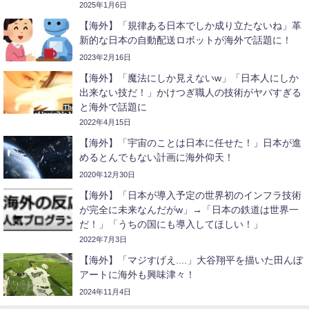
2025年1月6日
【海外】「規律ある日本でしか成り立たないね」革
新的な日本の自動配送ロボットが海外で話題に！
2023年2月16日
【海外】「魔法にしか見えないw」「日本人にしか
出来ない技だ！」かけつぎ職人の技術がヤバすぎる
と海外で話題に
2022年4月15日
【海外】「宇宙のことは日本に任せた！」日本が進
めるとんでもない計画に海外仰天！
2020年12月30日
【海外】「日本が導入予定の世界初のインフラ技術
が完全に未来なんだがw」→「日本の鉄道は世界一
だ！」「うちの国にも導入してほしい！」
2022年7月3日
【海外】「マジすげえ....」大谷翔平を描いた田んぼ
アートに海外も興味津々！
2024年11月4日