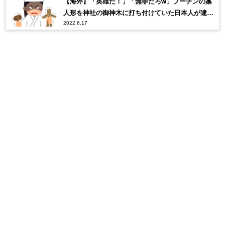
【海外】「英雄だ！」「無罪だろw」プーチンの藁
人形を神社の御神木に打ち付けていた日本人が逮捕
2022.6.17
されるw