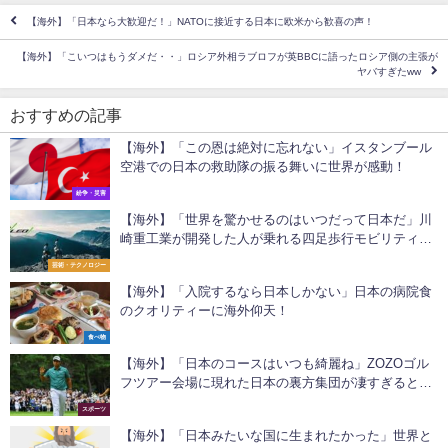
【海外】「日本なら大歓迎だ！」NATOに接近する日本に欧米から歓喜の声！
【海外】「こいつはもうダメだ・・」ロシア外相ラブロフが英BBCに語ったロシア側の主張が
ヤバすぎたww
おすすめの記事
【海外】「この恩は絶対に忘れない」イスタンブール
空港での日本の救助隊の振る舞いに世界が感動！
紛争・災害
【海外】「世界を驚かせるのはいつだって日本だ」川
崎重工業が開発した人が乗れる四足歩行モビリティ
「コルレオ」に海外も興味津々！
芸術・テクノロジー
【海外】「入院するなら日本しかない」日本の病院食
のクオリティーに海外仰天！
食べ物
【海外】「日本のコースはいつも綺麗ね」ZOZOゴル
フツアー会場に現れた日本の裏方集団が凄すぎると海
外で話題に！
スポーツ
【海外】「日本みたいな国に生まれたかった」世界と