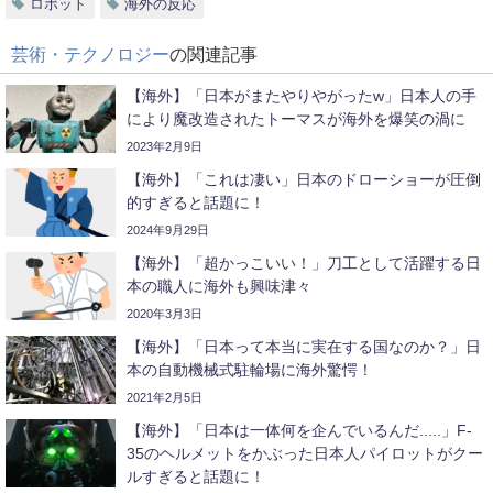
ロボット
海外の反応
芸術・テクノロジー
の関連記事
【海外】「日本がまたやりやがったw」日本人の手
により魔改造されたトーマスが海外を爆笑の渦に
2023年2月9日
【海外】「これは凄い」日本のドローショーが圧倒
的すぎると話題に！
2024年9月29日
【海外】「超かっこいい！」刀工として活躍する日
本の職人に海外も興味津々
2020年3月3日
【海外】「日本って本当に実在する国なのか？」日
本の自動機械式駐輪場に海外驚愕！
2021年2月5日
【海外】「日本は一体何を企んでいるんだ.....」F-
35のヘルメットをかぶった日本人パイロットがクー
ルすぎると話題に！