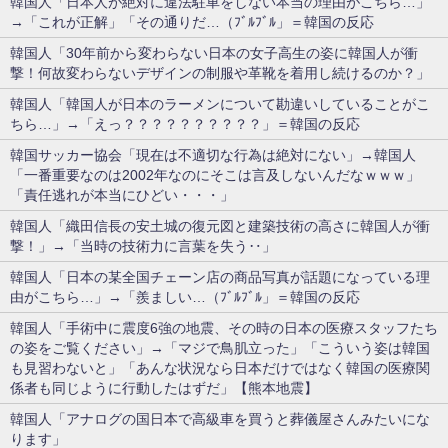
韓国人「日本人が絶対に違法駐車をしない本当の理由がこちら…」
→「これが正解」「その通りだ…（ﾌﾞﾙﾌﾞﾙ」＝韓国の反応
韓国人「30年前から変わらない日本の女子高生の姿に韓国人が衝
撃！何故変わらないデザインの制服や革靴を着用し続けるのか？」
韓国人「韓国人が日本のラーメンについて勘違いしていることがこ
ちら…」→「えっ？？？？？？？？？？」＝韓国の反応
韓国サッカー協会「現在は不適切な行為は絶対にない」→韓国人
「一番重要なのは2002年なのにそこは言及しないんだなｗｗｗ」
「責任逃れが本当にひどい・・・」
韓国人「織田信長の安土城の復元図と建築技術の高さに韓国人が衝
撃！」→「当時の技術力に言葉を失う‥」
韓国人「日本の某全国チェーン店の商品写真が話題になっている理
由がこちら…」→「羨ましい…（ﾌﾞﾙﾌﾞﾙ」＝韓国の反応
韓国人「手術中に震度6強の地震、その時の日本の医療スタッフたち
の姿をご覧ください」→「マジで鳥肌立った」「こういう姿は韓国
も見習わないと」「あんな状況なら日本だけではなく韓国の医療関
係者も同じように行動したはずだ」【熊本地震】
韓国人「アナログの国日本で高級車を買うと葬儀屋さんみたいにな
ります」