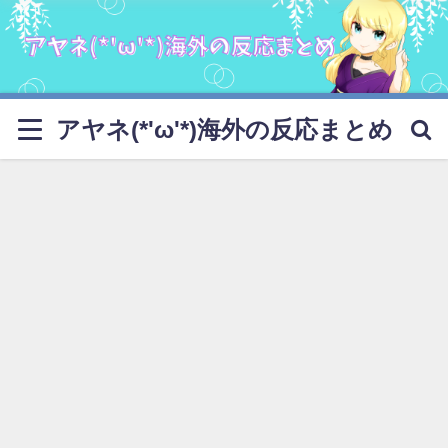
アヤネ(*'ω'*)海外の反応まとめ