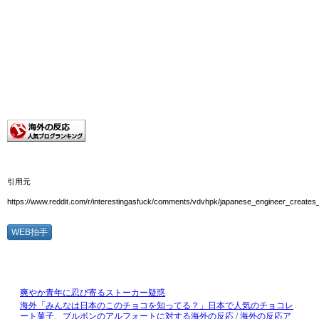
引用元
https://www.reddit.com/r/interestingasfuck/comments/vdvhpk/japanese_engineer_creates
WEB拍手