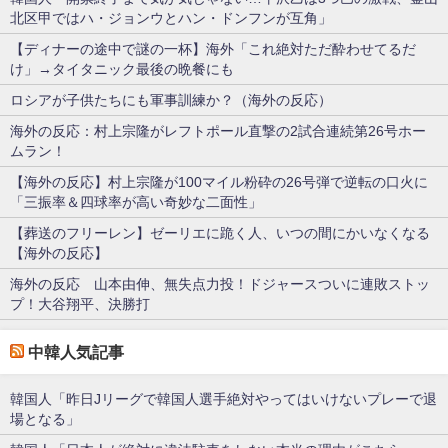
北区甲ではハ・ジョンウとハン・ドンフンが互角」
【ディナーの途中で謎の一杯】海外「これ絶対ただ酔わせてるだ
け」→タイタニック最後の晩餐にも
ロシアが子供たちにも軍事訓練か？（海外の反応）
海外の反応：村上宗隆がレフトポール直撃の2試合連続第26号ホー
ムラン！
【海外の反応】村上宗隆が100マイル粉砕の26号弾で逆転の口火に
「三振率＆四球率が高い奇妙な二面性」
【葬送のフリーレン】ゼーリエに跪く人、いつの間にかいなくなる
【海外の反応】
海外の反応 山本由伸、無失点力投！ドジャースついに連敗ストッ
プ！大谷翔平、決勝打
中韓人気記事
韓国人「昨日Jリーグで韓国人選手絶対やってはいけないプレーで退
場となる」