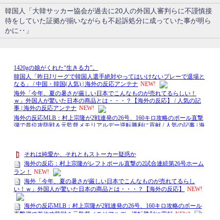
韓国人「大韓サッカー協会が過去に20人の外国人審判らに不謹慎接
待をしていた証拠が揃いながらも不起訴処分に成っていた事が明ら
かに‥」