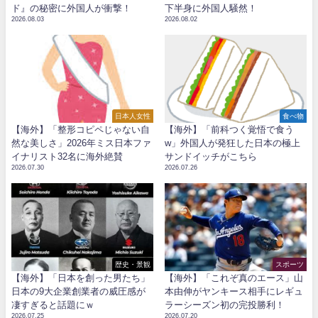
ド』の秘密に外国人が衝撃！
下半身に外国人騒然！
2026.08.03
2026.08.02
日本人女性
食べ物
【海外】「整形コピペじゃない自
【海外】「前科つく覚悟で食う
然な美しさ」2026年ミス日本ファ
w」外国人が発狂した日本の極上
イナリスト32名に海外絶賛
サンドイッチがこちら
2026.07.30
2026.07.26
歴史・景観
スポーツ
【海外】「日本を創った男たち」
【海外】「これぞ真のエース」山
日本の9大企業創業者の威圧感が
本由伸がヤンキース相手にレギュ
凄すぎると話題にｗ
ラーシーズン初の完投勝利！
2026.07.25
2026.07.20