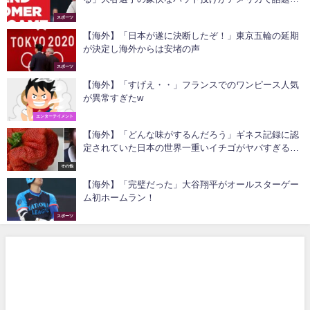
に！
スポーツ
【海外】「日本が遂に決断したぞ！」東京五輪の延期
が決定し海外からは安堵の声
スポーツ
【海外】「すげえ・・」フランスでのワンピース人気
が異常すぎたw
エンターテイメント
【海外】「どんな味がするんだろう」ギネス記録に認
定されていた日本の世界一重いイチゴがヤバすぎると
海外で話題に！
その他
【海外】「完璧だった」大谷翔平がオールスターゲー
ム初ホームラン！
スポーツ