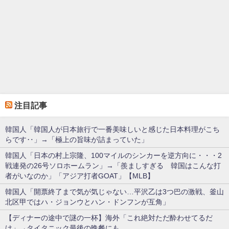
注目記事
韓国人「韓国人が日本旅行で一番美味しいと感じた日本料理がこち
らです‥」→「極上の旨味が詰まっていた」
韓国人「日本の村上宗隆、100マイルのシンカーを逆方向に・・・2
戦連発の26号ソロホームラン」→「羨ましすぎる 韓国はこんな打
者がいなのか」「アジア打者GOAT」【MLB】
韓国人「開票終了まで気が気じゃない…平沢乙は3つ巴の激戦、釜山
北区甲ではハ・ジョンウとハン・ドンフンが互角」
【ディナーの途中で謎の一杯】海外「これ絶対ただ酔わせてるだ
け」→タイタニック最後の晩餐にも