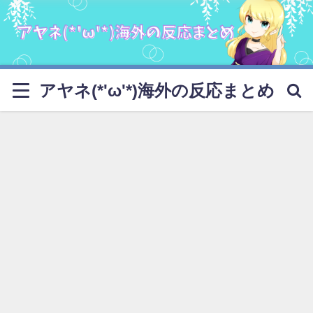
アヤネ(*'ω'*)海外の反応まとめ