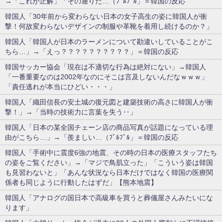
→「これが正解」「その通りだ…（ﾌﾞﾙﾌﾞﾙ」＝韓国の反応
韓国人「30年前から変わらない日本の女子高生の姿に韓国人が衝
撃！何故変わらないデザインの制服や革靴を着用し続けるのか？」
韓国人「韓国人が日本のラーメンについて勘違いしていることがこ
ちら…」→「えっ？？？？？？？？？？」＝韓国の反応
韓国サッカー協会「現在は不適切な行為は絶対にない」→韓国人
「一番重要なのは2002年なのにそこは言及しないんだなｗｗｗ」
「責任逃れが本当にひどい・・・」
韓国人「織田信長の安土城の復元図と建築技術の高さに韓国人が衝
撃！」→「当時の技術力に言葉を失う‥」
韓国人「日本の某全国チェーン店の商品写真が話題になっている理
由がこちら…」→「羨ましい…（ﾌﾞﾙﾌﾞﾙ」＝韓国の反応
韓国人「手術中に震度6強の地震、その時の日本の医療スタッフたち
の姿をご覧ください」→「マジで鳥肌立った」「こういう姿は韓国
も見習わないと」「あんな状況なら日本だけではなく韓国の医療関
係者も同じように行動したはずだ」【熊本地震】
韓国人「アナログの国日本で高級車を買うと葬儀屋さんみたいにな
ります」