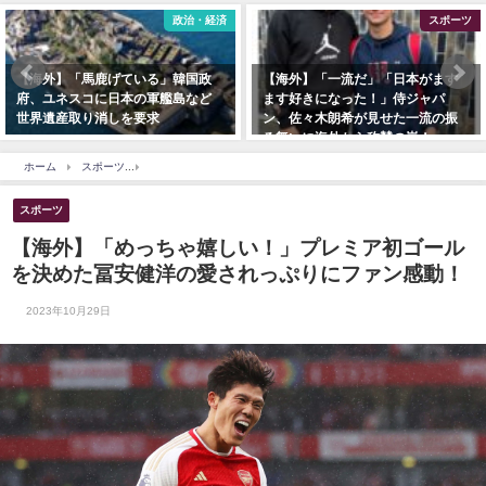
政治・経済
スポーツ
】「馬鹿げている」韓国政
【海外】「一流だ」「日本がます
【海外
ネスコに日本の軍艦島など
ます好きになった！」侍ジャパ
み！】
産取り消しを要求
ン、佐々木朗希が見せた一流の振
像に海
る舞いに海外から称賛の嵐！
ホーム
スポーツ
【海外】「めっちゃ嬉しい！」プレミア初ゴールを決めた冨安健洋
スポーツ
【海外】「めっちゃ嬉しい！」プレミア初ゴール
を決めた冨安健洋の愛されっぷりにファン感動！
2023年10月29日