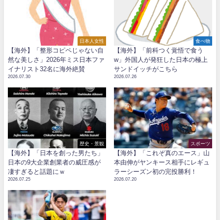
日本人女性
食べ物
【海外】「整形コピペじゃない自
【海外】「前科つく覚悟で食う
然な美しさ」2026年ミス日本ファ
w」外国人が発狂した日本の極上
イナリスト32名に海外絶賛
サンドイッチがこちら
2026.07.30
2026.07.26
歴史・景観
スポーツ
【海外】「日本を創った男たち」
【海外】「これぞ真のエース」山
日本の9大企業創業者の威圧感が
本由伸がヤンキース相手にレギュ
凄すぎると話題にｗ
ラーシーズン初の完投勝利！
2026.07.25
2026.07.20