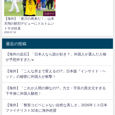
スポーツ
【海外】「香川の再来だ！」山本
天翔の鮮烈デビューにドルトムン
トサポ狂喜
2026.07.19
最近の投稿
【海外の反応】「日本人なら誰が好き？」外国人が選んだ人物
が予想外すぎたｗ
【海外】「こんな所まで変えるの!?」日本版『インサイド・ヘ
ッド』の秘密に外国人が衝撃！
【海外】「これが人間の脚なの!?」力士・宇良の異次元すぎる
下半身に外国人騒然！
【海外】「整形コピペじゃない自然な美しさ」2026年ミス日本
ファイナリスト32名に海外絶賛