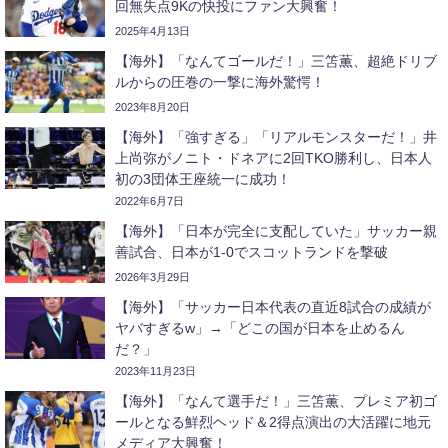
回無失点9Kの快投にファン大興奮！
2025年4月13日
【海外】「なんてゴールだ！」三笘薫、超絶ドリブ
ルからの圧巻の一撃に海外驚愕！
2023年8月20日
【海外】「強すぎる」「リアルモンスターだ！」井
上尚弥がノニト・ドネアに2回TKO勝利し、日本人
初の3団体王座統一に成功！
2022年6月7日
【海外】「日本が完全に支配していた」サッカー親
善試合、日本が1-0でスコットランドを撃破
2026年3月29日
【海外】「サッカー日本代表の直近8試合の成績が
ヤバすぎるw」→「どこの国が日本を止めるん
だ？」
2023年11月23日
【海外】「なんて選手だ！」三笘薫、プレミア初ゴ
ールとなる鮮烈ヘッド＆2得点演出の大活躍に地元
メディア大興奮！