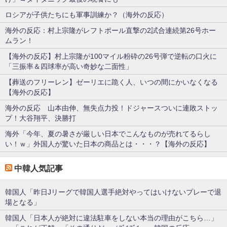
ロシアが子供たちにも軍事訓練か？（海外の反応）
海外の反応：村上宗隆がレフトポール直撃の2試合連続第26号ホー
ムラン！
【海外の反応】村上宗隆が100マイル粉砕の26号弾で逆転の口火に
「三振率＆四球率が高い奇妙な二面性」
【葬送のフリーレン】ゼーリエに跪く人、いつの間にかいなくなる
【海外の反応】
海外の反応 山本由伸、無失点力投！ドジャースついに連敗ストッ
プ！大谷翔平、決勝打
海外「今年、夏の暑さが厳しい日本でこんなものが売れてるらし
い！ｗ」外国人が驚いた日本の商品とは・・・？【海外の反応】
中韓人気記事
韓国人「昨日Jリーグで韓国人選手絶対やってはいけないプレーで退
場となる」
韓国人「日本人が絶対に違法駐車をしない本当の理由がこちら…」