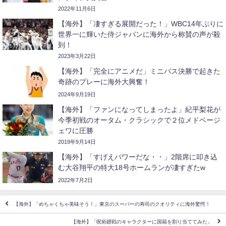
2022年11月6日
【海外】「凄すぎる展開だった！」WBC14年ぶりに
世界一に輝いた侍ジャパンに海外から称賛の声が殺
到！
2023年3月22日
【海外】「完全にアニメだ」ミニバス決勝で起きた
奇跡のプレーに海外大興奮！
2024年9月19日
【海外】「ファンになってしまったよ」紀平梨花が
今季初戦のオータム・クラシックで２位メドベージ
ェワに圧勝
2019年9月14日
【海外】「すげえパワーだな・・」2階席に叩き込
む大谷翔平の特大18号ホームランが凄すぎたw
2022年7月2日
【海外】「めちゃくちゃ美味そう！」東京のスーパーの寿司のクオリティに海外驚愕！
【海外】「呪術廻戦のキャラクターに国籍を割り当ててみた」