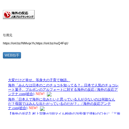
引用元
https://onl.bz/NMvqxYv,https://onl.bz/nuQ4FqU
WEB拍手