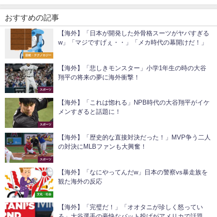
おすすめの記事
【海外】「日本が開発した外骨格スーツがヤバすぎる
w」「マジですげぇ・・」「メカ時代の幕開けだ！」
芸術・テクノロジー
【海外】「悲しきモンスター」小学1年生の時の大谷
翔平の将来の夢に海外衝撃！
スポーツ
【海外】「これは惚れる」NPB時代の大谷翔平がイケ
メンすぎると話題に！
スポーツ
【海外】「歴史的な直接対決だった！」MVP争う二人
の対決にMLBファンも大興奮！
スポーツ
【海外】「なにやってんだw」日本の警察vs暴走族を
観た海外の反応
文化・社会
【海外】「完璧だ！」「オオタニが珍しく怒ってい
る」大谷選手の豪快なバット投げがアメリカで話題