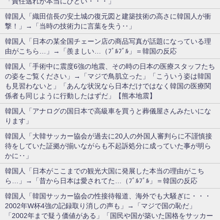
「責任逃れが本当にひどい・・・」
韓国人「織田信長の安土城の復元図と建築技術の高さに韓国人が衝
撃！」→「当時の技術力に言葉を失う‥」
韓国人「日本の某全国チェーン店の商品写真が話題になっている理
由がこちら…」→「羨ましい…（ﾌﾞﾙﾌﾞﾙ」＝韓国の反応
韓国人「手術中に震度6強の地震、その時の日本の医療スタッフたち
の姿をご覧ください」→「マジで鳥肌立った」「こういう姿は韓国
も見習わないと」「あんな状況なら日本だけではなく韓国の医療関
係者も同じように行動したはずだ」【熊本地震】
韓国人「アナログの国日本で高級車を買うと葬儀屋さんみたいにな
ります」
韓国人「大韓サッカー協会が過去に20人の外国人審判らに不謹慎接
待をしていた証拠が揃いながらも不起訴処分に成っていた事が明ら
かに‥」
韓国人「日本がここまでの観光大国に発展した本当の理由がこち
ら…」→「昔から日本は愛されてた…（ﾌﾞﾙﾌﾞﾙ」＝韓国の反応
韓国人「韓国サッカー協会の性接待報道、海外でも大騒ぎに・・・
2002年W杯4強の記録取り消しの声も」→「マジで国の恥だ」
「2002年まで疑う価値がある」「国民や国が築いた国格をサッカー