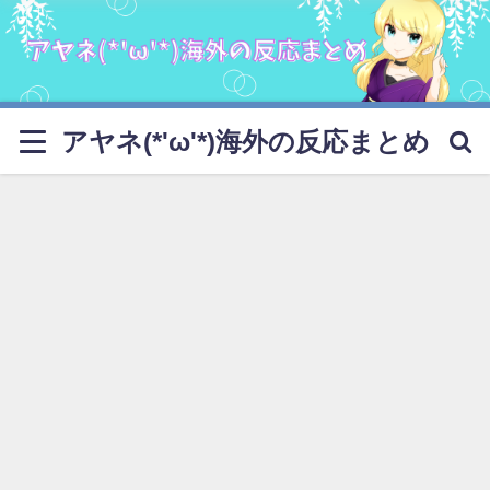
アヤネ(*'ω'*)海外の反応まとめ