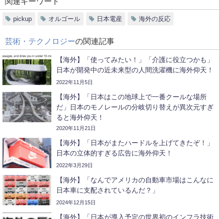
関連キーワード
pickup
オルゴール
日本電産
海外の反応
芸術・テクノロジー
の関連記事
【海外】「使ってみたい！」「介護に役立つかも」
日本が開発中の近未来型の人間洗濯機に海外仰天！
2022年11月5日
【海外】「日本はこの地球上で一番クールな場所
だ」日本のモノレールの分岐切り替えが異次元すぎ
ると海外仰天！
2020年11月21日
【海外】「日本がまたハードルを上げてきたぞ！」
日本の立体的すぎる広告に海外仰天！
2022年3月29日
【海外】「なんでアメリカの自動車市場はこんなに
日本車に支配されているんだ？」
2024年12月15日
【海外】「日本が導入予定の世界初のインフラ技術