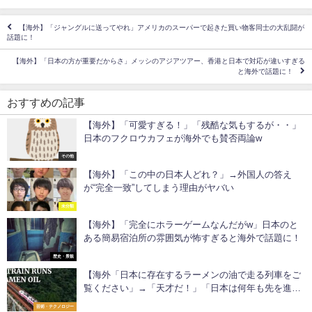
【海外】「ジャングルに送ってやれ」アメリカのスーパーで起きた買い物客同士の大乱闘が
話題に！
【海外】「日本の方が重要だからさ」メッシのアジアツアー、香港と日本で対応が違いすぎる
と海外で話題に！
おすすめの記事
【海外】「可愛すぎる！」「残酷な気もするが・・」
日本のフクロウカフェが海外でも賛否両論w
その他
【海外】「この中の日本人どれ？」→外国人の答え
が“完全一致”してしまう理由がヤバい
未分類
【海外】「完全にホラーゲームなんだがw」日本のと
ある簡易宿泊所の雰囲気が怖すぎると海外で話題に！
歴史・景観
【海外「日本に存在するラーメンの油で走る列車をご
覧ください」→「天才だ！」「日本は何年も先を進ん
でいる」
芸術・テクノロジー