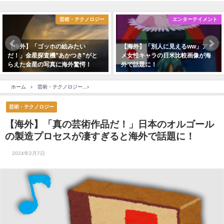
芸術・テクノロジー
エンターテイメント
ゴッホの絵みたい
【海外】「別人に見えるww」アニ
【海外】
探査機”あかつき”がと
メ女性キャラの日米比較画像が海
ジャース
の写真に海外驚愕！
外で話題に！
ホームラ
ホーム
芸術・テクノロジー
【海外】「真の芸術作品だ！」日本のオルゴールの製造
芸術・テクノロジー
【海外】「真の芸術作品だ！」日本のオルゴール
の製造プロセスが凄すぎると海外で話題に！
2024年2月7日