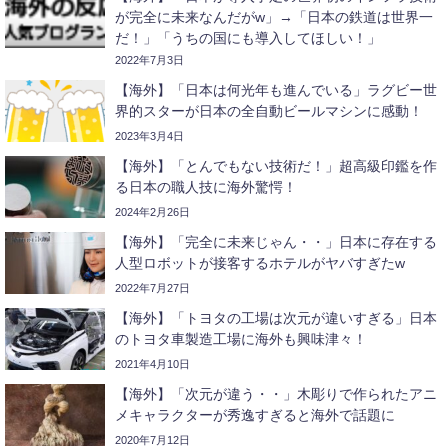
が完全に未来なんだがw」→「日本の鉄道は世界一
だ！」「うちの国にも導入してほしい！」
2022年7月3日
【海外】「日本は何光年も進んでいる」ラグビー世
界的スターが日本の全自動ビールマシンに感動！
2023年3月4日
【海外】「とんでもない技術だ！」超高級印鑑を作
る日本の職人技に海外驚愕！
2024年2月26日
【海外】「完全に未来じゃん・・」日本に存在する
人型ロボットが接客するホテルがヤバすぎたw
2022年7月27日
【海外】「トヨタの工場は次元が違いすぎる」日本
のトヨタ車製造工場に海外も興味津々！
2021年4月10日
【海外】「次元が違う・・」木彫りで作られたアニ
メキャラクターが秀逸すぎると海外で話題に
2020年7月12日