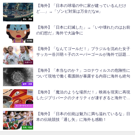
【海外】「日本の球場の中に家が建っているんだけ
ど....」→「ゾンビ対策は万全だなw」
歴史・景観
【海外】「日本に幻滅した」→「いや壊れたのはお前
の幻想だ」海外で大論争に
その他
【海外】「なんてゴールだ！」ブラジルを沈めた女子
サッカー谷川萌々子のスーパーゴールが海外で話題
に！
スポーツ
【海外】「本当なのか？」コロナウィルスの危険性に
ついて現地で働く看護師が暴露する内容に海外も絶句
紛争・災害
【海外】「魔法のような場所だ！」映画を現実に再現
したジブリパークのクオリティが凄すぎると海外で話
題に！
エンターテイメント
【海外】「日本の伝統は魅力に満ち溢れているな」日
本の伝統競技「通し矢」に海外も感動！
文化・社会