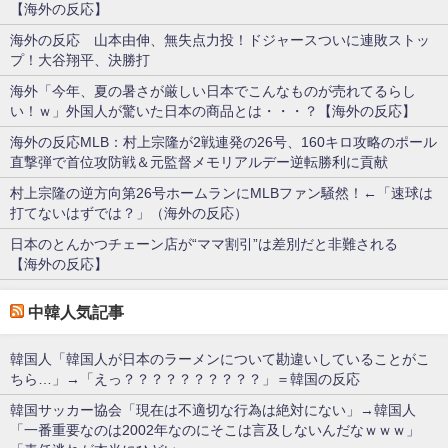
【海外の反応】
海外の反応 山本由伸、無失点力投！ドジャースついに連敗ストッ
プ！大谷翔平、決勝打
海外「今年、夏の暑さが厳しい日本でこんなものが売れてるらし
い！ｗ」外国人が驚いた日本の商品とは・・・？【海外の反応】
海外の反応MLB：村上宗隆が2戦連発の26号、160キロ攻略のポール
直撃弾で首位攻防戦＆元監督メモリアルデー逆転勝利に貢献
村上宗隆の逆方向第26号ホームランにMLBファン騒然！←「速球は
打てないはずでは？」（海外の反応）
日本のとんかつチェーン店が“ママ割引”は差別だと非難される
【海外の反応】
中韓人気記事
韓国人「韓国人が日本のラーメンについて勘違いしていることがこ
ちら…」→「えっ？？？？？？？？？？」＝韓国の反応
韓国サッカー協会「現在は不適切な行為は絶対にない」→韓国人
「一番重要なのは2002年なのにそこは言及しないんだなｗｗｗ」