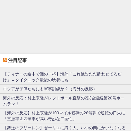
注目記事
【ディナーの途中で謎の一杯】海外「これ絶対ただ酔わせてるだ
け」→タイタニック最後の晩餐にも
ロシアが子供たちにも軍事訓練か？（海外の反応）
海外の反応：村上宗隆がレフトポール直撃の2試合連続第26号ホー
ムラン！
【海外の反応】村上宗隆が100マイル粉砕の26号弾で逆転の口火に
「三振率＆四球率が高い奇妙な二面性」
【葬送のフリーレン】ゼーリエに跪く人、いつの間にかいなくなる