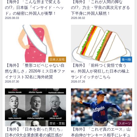
【海外】「こんな所まで変える
【海外】「これが人間の脚な
の!?」日本版『インサイド・ヘッ
の!?」力士・宇良の異次元すぎる
ド』の秘密に外国人が衝撃！
下半身に外国人騒然！
2026.08.03
2026.08.02
日本人女性
食べ物
【海外】「整形コピペじゃない自
【海外】「前科つく覚悟で食う
然な美しさ」2026年ミス日本ファ
w」外国人が発狂した日本の極上
イナリスト32名に海外絶賛
サンドイッチがこちら
2026.07.30
2026.07.26
歴史・景観
スポーツ
【海外】「日本を創った男たち」
【海外】「これぞ真のエース」山
日本の9大企業創業者の威圧感が
本由伸がヤンキース相手にレギュ