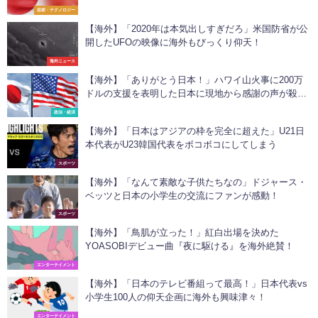
芸術・テクノロジー
【海外】「2020年は本気出しすぎだろ」米国防省が公
開したUFOの映像に海外もびっくり仰天！
海外ニュース
【海外】「ありがとう日本！」ハワイ山火事に200万
ドルの支援を表明した日本に現地から感謝の声が殺
到！
政治・経済
【海外】「日本はアジアの枠を完全に超えた」U21日
本代表がU23韓国代表をボコボコにしてしまう
スポーツ
【海外】「なんて素敵な子供たちなの」ドジャース・
ベッツと日本の小学生の交流にファンが感動！
スポーツ
【海外】「鳥肌が立った！」紅白出場を決めた
YOASOBIデビュー曲『夜に駆ける』を海外絶賛！
エンターテイメント
【海外】「日本のテレビ番組って最高！」日本代表vs
小学生100人の仰天企画に海外も興味津々！
エンターテイメント