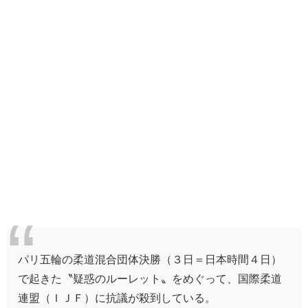
パリ五輪の柔道混合団体決勝（３日＝日本時間４日）
で起きた〝疑惑のルーレット〟をめぐって、国際柔道
連盟（ＩＪＦ）に抗議が殺到している。