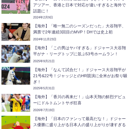
アツアー、香港と日本で対応が違いすぎると海外で
話題に！
2024年2月9日
【海外】「唯一無二のシーズンだった」大谷翔平、
満票で2年連続3回目のMVP！DHでは史上初
2024年11月23日
【海外】「この男はヤバすぎる」ドジャース大谷翔
平がナ・リーグトップに並ぶ53号ホームラン！
2025年9月21日
【海外】「なんて試合だ！」ドジャース大谷翔平が
21号&22号！ジャッジとのHR競演に全米がお祭り騒
ぎ！
2025年5月31日
【海外】「香川の再来だ！」山本天翔の鮮烈デビュ
ーにドルトムントサポ狂喜
2026年7月19日
【海外】「日本のファンって最高だな！」ドジャー
ス優勝に盛り上がる日本人の盛り上がりが凄すぎる