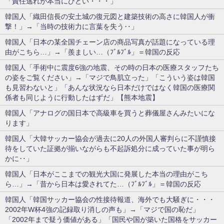
「責任逃れが本当にひどい・・・」
韓国人「織田信長の安土城の復元図と建築技術の高さに韓国人が衝
撃！」→「当時の技術力に言葉を失う‥」
韓国人「日本の某全国チェーン店の商品写真が話題になっている理
由がこちら…」→「羨ましい…（ﾌﾞﾙﾌﾞﾙ」＝韓国の反応
韓国人「手術中に震度6強の地震、その時の日本の医療スタッフたち
の姿をご覧ください」→「マジで鳥肌立った」「こういう姿は韓国
も見習わないと」「あんな状況なら日本だけではなく韓国の医療関
係者も同じように行動したはずだ」【熊本地震】
韓国人「アナログの国日本で高級車を買うと葬儀屋さんみたいにな
ります」
韓国人「大韓サッカー協会が過去に20人の外国人審判らに不謹慎接
待をしていた証拠が揃いながらも不起訴処分に成っていた事が明ら
かに‥」
韓国人「日本がここまでの観光大国に発展した本当の理由がこち
ら…」→「昔から日本は愛されてた…（ﾌﾞﾙﾌﾞﾙ」＝韓国の反応
韓国人「韓国サッカー協会の性接待報道、海外でも大騒ぎに・・・
2002年W杯4強の記録取り消しの声も」→「マジで国の恥だ」
「2002年まで疑う価値がある」「国民や国が築いた国格をサッカー