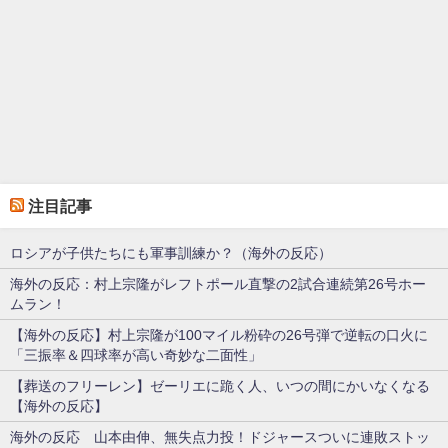
注目記事
ロシアが子供たちにも軍事訓練か？（海外の反応）
海外の反応：村上宗隆がレフトポール直撃の2試合連続第26号ホー
ムラン！
【海外の反応】村上宗隆が100マイル粉砕の26号弾で逆転の口火に
「三振率＆四球率が高い奇妙な二面性」
【葬送のフリーレン】ゼーリエに跪く人、いつの間にかいなくなる
【海外の反応】
海外の反応 山本由伸、無失点力投！ドジャースついに連敗ストッ