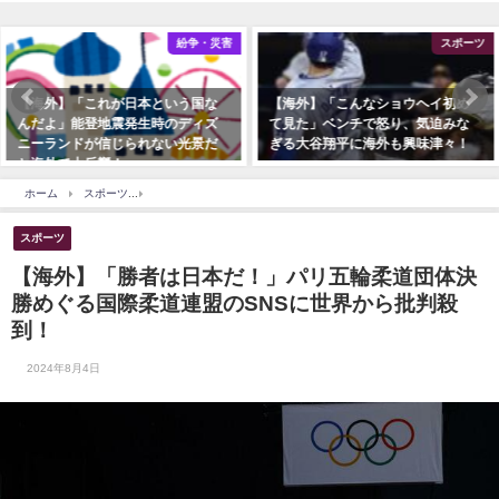
紛争・災害
スポーツ
【海外】「これが日本という国な
【海外】「こんなショウヘイ初め
んだよ」能登地震発生時のディズ
て見た」ベンチで怒り、気迫みな
ニーランドが信じられない光景だ
ぎる大谷翔平に海外も興味津々！
と海外で大反響！
ホーム
スポーツ
【海外】「勝者は日本だ！」パリ五輪柔道団体決勝めぐる国際柔道連
スポーツ
【海外】「勝者は日本だ！」パリ五輪柔道団体決
勝めぐる国際柔道連盟のSNSに世界から批判殺
到！
2024年8月4日