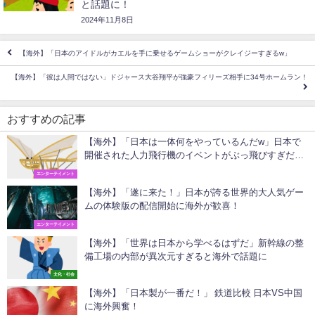
と話題に！
2024年11月8日
【海外】「日本のアイドルがカエルを手に乗せるゲームショーがクレイジーすぎるw」
【海外】「彼は人間ではない」ドジャース大谷翔平が強豪フィリーズ相手に34号ホームラン！
おすすめの記事
【海外】「日本は一体何をやっているんだw」日本で
開催された人力飛行機のイベントがぶっ飛びすぎだと
話題に！
エンターテイメント
【海外】「遂に来た！」日本が誇る世界的大人気ゲー
ムの体験版の配信開始に海外が歓喜！
エンターテイメント
【海外】「世界は日本から学べるはずだ」新幹線の整
備工場の内部が異次元すぎると海外で話題に
文化・社会
【海外】「日本製が一番だ！」 鉄道比較 日本VS中国
に海外興奮！