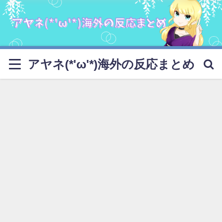
アヤネ(*'ω'*)海外の反応まとめ