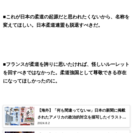
■これが日本の柔道の起源だと思われたくないから、名称を
変えてほしい。日本柔道連盟も脱退すべきだ。
■フランスが柔道を誇りに思いたければ、怪しいルーレット
を回すべきではなかった。柔道強国として尊敬できる存在
になってほしかったのに。
【海外】「何も間違ってないw」日本の新聞に掲載
されたアメリカの政治的対立を描写したイラストが
2024.8.2
正確すぎると話題に！