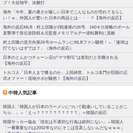
プ！大谷翔平、決勝打
海外「今年、夏の暑さが厳しい日本でこんなものが売れてるらし
い！ｗ」外国人が驚いた日本の商品とは・・・？【海外の反応】
海外の反応MLB：村上宗隆が2戦連発の26号、160キロ攻略のポール
直撃弾で首位攻防戦＆元監督メモリアルデー逆転勝利に貢献
村上宗隆の逆方向第26号ホームランにMLBファン騒然！←「速球は
打てないはずでは？」（海外の反応）
日本のとんかつチェーン店が“ママ割引”は差別だと非難される
【海外の反応】
トルコ人「日本人まで獲るのか」上田綺世、トルコ名門が巨額の正
式オファー！現地サポが騒然！【海外の反応】
中韓人気記事
韓国人「韓国人が日本のラーメンについて勘違いしていることがこ
ちら…」→「えっ？？？？？？？？？？」＝韓国の反応
韓国サッカー協会「現在は不適切な行為は絶対にない」→韓国人
「一番重要なのは2002年なのにそこは言及しないんだなｗｗｗ」