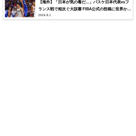
【海外】「日本が気の毒だ...」バスケ日本代表vsフ
ランス戦で相次ぐ大誤審 FIBA公式の投稿に世界から
2024.8.1
批判が殺到！