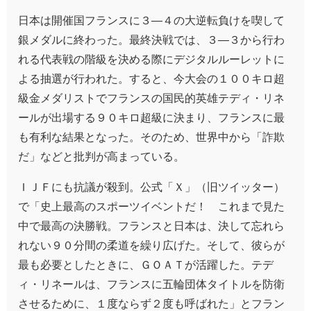
日本は開催国フランスに３―４の大逆転負けを喫して
銀メダルに終わった。最終決戦では、３―３から行わ
れる代表戦の階級を決める際にデジタルルーレットに
よる抽選が行われた。すると、今大会の１００キロ超
級金メダリストでフランスの国民的英雄テディ・リネ
ールが出場する９０キロ超級に決まり、フランスに最
も有利な結果となった。そのため、世界中から「詐欺
だ」などと批判が高まっている。
ＩＪＦにも抗議が殺到。公式「Ｘ」（旧ツイッター）
で「史上最高のスポーツイベントだ！ これまで見た
中で最高の決勝戦。フランスと日本は、決して忘れら
れない９０分間の柔道を繰り広げた。そして、彼らが
最も必要としたときに、ＧＯＡＴが活躍した。テデ
ィ・リネールは、フランスに五輪団体タイトルを防衛
させるために、１度ならず２度も呼ばれた」とフラン