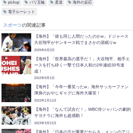
pickup
パリ五輪
柔道
海外の反応
電子ルーレット
スポーツ
の関連記事
【海外】「彼も同じ人間だったのかw」ドジャース
大谷翔平がヤンキース戦でまさかの居眠りw
2025年6月2日
【海外】「世界最高の選手だ！」大谷翔平、相手エ
ースを打ち砕く一撃で日本人初の2年連続30号達
成！
2022年9月1日
【海外】「今年一番笑ったw」海外サッカーファン
渾身のおやじギャグに海外大爆笑！
2022年1月11日
【海外】「なんて試合だ！」WBC侍ジャパンの劇的
サヨナラに海外も超感動！
2023年3月21日
【海外】「日本の方が重要だからさ」メッシのアジ