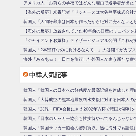
アメリカ人「お前らの学校ではどんな理由で退学者が出た
【海外の反応】米番記者「ドジャースは大谷翔平株式会社だ
韓国人「人間冷蔵庫は日本が作ったから絶対に売れないと思
【海外の反応】放置されていた40年前の日産のミニバンを
『ジャイアントお嬢様』ティザービジュアル公開「これぞ究
韓国人「2本塁打なのに負けるなんて…」大谷翔平がカブス
海外「あるある！」日本を旅行した外国人が患う新たな症状
中韓人気記事
韓国人「韓国人の日本への好感度が最高記録を達成した理
韓国人「大韓航空の熊本地震飲料水支援に対する日本人の
韓国人「悲報：FIFA会長にさえ2002年W杯で韓国が審判
韓国人「日本のサッカー協会も性接待やってるんじゃない
韓国人「韓国サッカー協会の審判買収、遂に海外でも話題に…