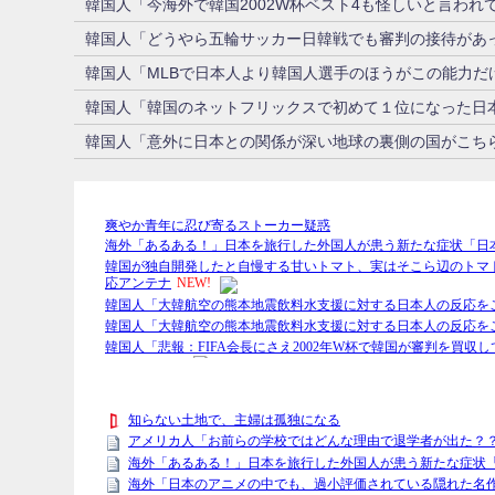
韓国人「今海外で韓国2002W杯ベスト4も怪しいと言わ
韓国人「どうやら五輪サッカー日韓戦でも審判の接待があっ
韓国人「MLBで日本人より韓国人選手のほうがこの能力だ
韓国人「韓国のネットフリックスで初めて１位になった日
韓国人「意外に日本との関係が深い地球の裏側の国がこち