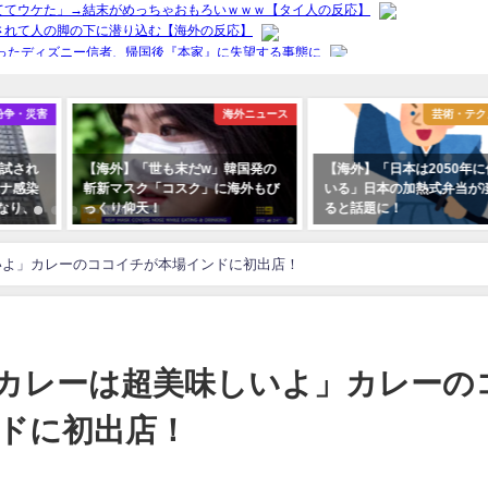
紛争・災害
海外ニュース
芸術・テク
試され
【海外】「世も末だw」韓国発の
【海外】「日本は2050年
ナ感染
斬新マスク「コスク」に海外もび
いる」日本の加熱式弁当が
なり、
っくり仰天！
ると話題に！
いよ」カレーのココイチが本場インドに初出店！
カレーは超美味しいよ」カレーの
ドに初出店！