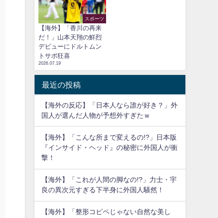
スポーツ
【海外】「香川の再来
だ！」山本天翔の鮮烈
デビューにドルトムン
トサポ狂喜
2026.07.19
最近の投稿
【海外の反応】「日本人なら誰が好き？」外
国人が選んだ人物が予想外すぎたｗ
【海外】「こんな所まで変えるの!?」日本版
『インサイド・ヘッド』の秘密に外国人が衝
撃！
【海外】「これが人間の脚なの!?」力士・宇
良の異次元すぎる下半身に外国人騒然！
【海外】「整形コピペじゃない自然な美し