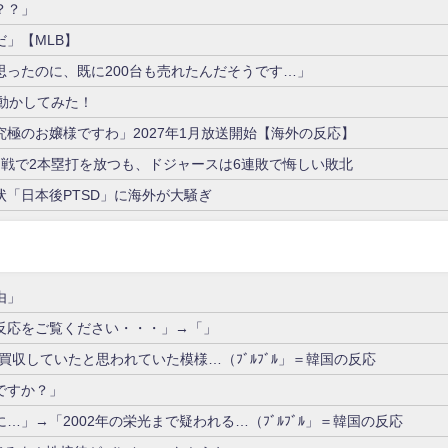
？？」
」【MLB】
ったのに、既に200台も売れたんだそうです…」
動かしてみた！
極のお嬢様ですわ」2027年1月放送開始【海外の反応】
戦で2本塁打を放つも、ドジャースは6連敗で悔しい敗北
「日本後PTSD」に海外が大騒ぎ
由」
反応をご覧ください・・・」→「」
を買収していたと思われていた模様…（ﾌﾞﾙﾌﾞﾙ」＝韓国の反応
ですか？」
」→「2002年の栄光まで疑われる…（ﾌﾞﾙﾌﾞﾙ」＝韓国の反応