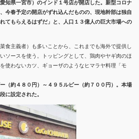
・愛知県一宮市）のインド１号店が開店した。新型コロナ
い、今春予定の開店がずれ込んだものの、現地幹部は独自
入れてもらえるはずだ」と、人口１３億人の巨大市場への
。
（菜食主義者）も多いことから、これまでも海外で提供し
ないソースを使う。トッピングとして、鶏肉やヤギ肉のほ
肉を使わないカツ、ギョーザのようなヒマラヤ料理「モ
ー（約４８０円）～４９５ルピー（約７００円）。本場
値段に設定された。