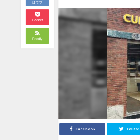
はてブ
Pocket
Feedly
Facebook
Twitte