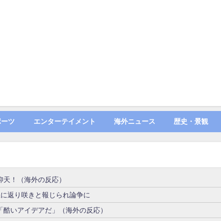
ポーツ
エンターテイメント
海外ニュース
歴史・景観
仰天！（海外の反応）
位に返り咲きと報じられ論争に
「酷いアイデアだ」（海外の反応）