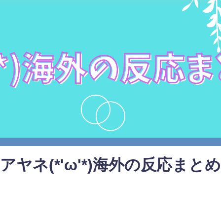
アヤネ(*'ω'*)海外の反応まとめ