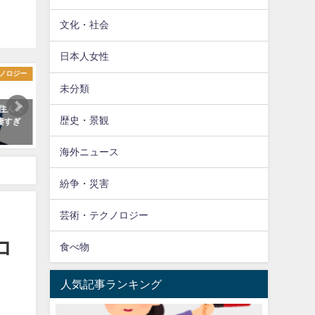
文化・社会
日本人女性
ノロジー
スポーツ
海外
未分類
に住んで
【海外】「日本は強すぎる」U17
【香港】「日本には感謝し
歴史・景観
凄すぎ
アジアカップ決勝、日本が韓国を
い！」周庭さんが保釈され
3-0で破り連覇！
で支援に感謝を表明「欅坂4
が頭の中に浮かんだ」「あ
海外ニュース
う」
紛争・災害
芸術・テクノロジー
コ
食べ物
人気記事ランキング