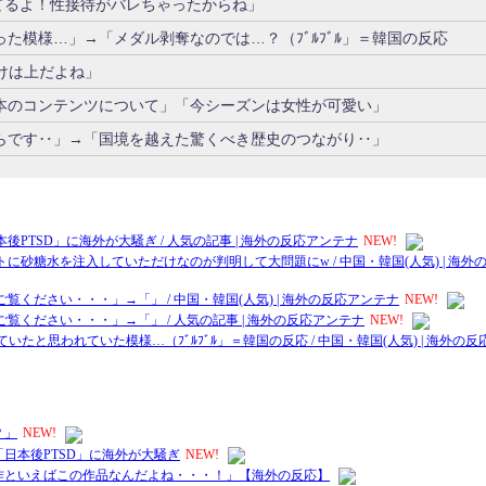
れてるよ！性接待がバレちゃったからね」
た模様…」→「メダル剥奪なのでは…？（ﾌﾞﾙﾌﾞﾙ」＝韓国の反応
けは上だよね」
本のコンテンツについて」「今シーズンは女性が可愛い」
らです‥」→「国境を越えた驚くべき歴史のつながり‥」