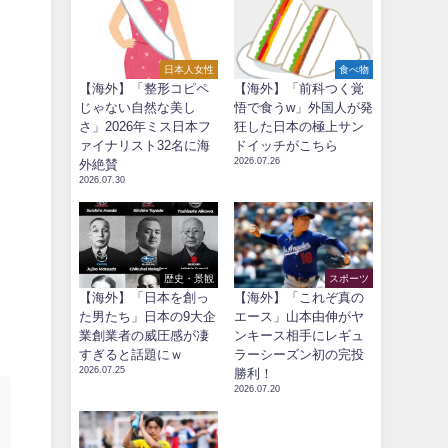
日本人女性
食べ物
【海外】「整形コピペ
【海外】「前科つく覚
じゃない自然な美し
悟で食うw」外国人が発
さ」2026年ミス日本フ
狂した日本の極上サン
ァイナリスト32名に海
ドイッチがこちら
2026.07.26
外絶賛
2026.07.30
歴史・景観
スポーツ
【海外】「日本を創っ
【海外】「これぞ真の
た男たち」日本の9大企
エース」山本由伸がヤ
業創業者の威圧感が凄
ンキース相手にレギュ
すぎると話題にｗ
ラーシーズン初の完投
2026.07.25
勝利！
2026.07.20