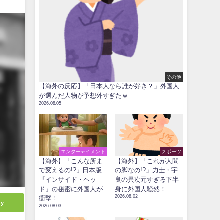
その他
【海外の反応】「日本人なら誰が好き？」外国人
が選んだ人物が予想外すぎたｗ
2026.08.05
エンターテイメント
スポーツ
【海外】「こんな所ま
【海外】「これが人間
で変えるの!?」日本版
の脚なの!?」力士・宇
『インサイド・ヘッ
良の異次元すぎる下半
ド』の秘密に外国人が
身に外国人騒然！
2026.08.02
衝撃！
ly
2026.08.03