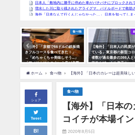
スポーツ
食べ物
！」スキ
【海外】「京都で66ドルの鉄板焼
【海外】「日本人の民度が
1メート
きフルコースを食べてきた！」
ている」東京都の新型コロ
→「めちゃくちゃ美味しそう...」
者数が過去最多の366人と
「アメリカにもこういう店が必要
海外もびっくり仰天！
だ！」
ホーム
食べ物
【海外】「日本のカレーは超美味し
食べ物
シェア
【海外】「日本の
コイチが本場イン
Tweet
B!
2020年8月5日