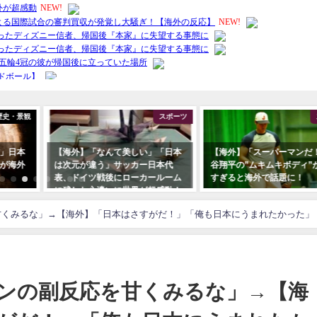
歴史・景観
スポーツ
」日本
【海外】「なんて美しい」「日本
【海外】「スーパーマンだ
が海外
は次元が違う」サッカー日本代
谷翔平の”ムキムキボディ”
表、ドイツ戦後にローカールーム
すぎると海外で話題に！
に残した心遣いに世界が超感動！
甘くみるな」→【海外】「日本はさすがだ！」「俺も日本にうまれたかった」
ンの副反応を甘くみるな」→【海