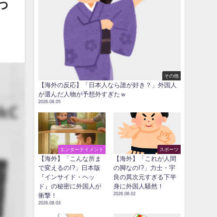
っ
その他
【海外の反応】「日本人なら誰が好き？」外国人
が選んだ人物が予想外すぎたｗ
2026.08.05
エンターテイメント
スポーツ
【海外】「こんな所ま
【海外】「これが人間
で変えるの!?」日本版
の脚なの!?」力士・宇
『インサイド・ヘッ
良の異次元すぎる下半
ド』の秘密に外国人が
身に外国人騒然！
2026.08.02
衝撃！
2026.08.03