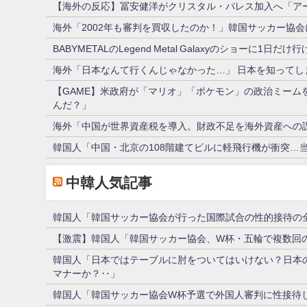
【海外の反応】冨安健洋がクリスタル・パレス加入へ「ア
海外「2002年も審判を買収したのか！」韓国サッカー協
BABYMETALのLegend Metal Galaxyのショー
海外「日本なんて行くんじゃなかった…」 日本を知って
【GAME】米政府が「マリオ」「ポケモン」の政治ミー
んだ？」
海外「中国が世界資産税を導入。財政不足を海外資産への
韓国人「中国・北京の108階建てビルに軽飛行機が衝突…当
中韓人気記事
韓国人「韓国サッカー協会が行った国際試合の性的接待の全
【激震】韓国人「韓国サッカー協会、W杯・五輪で複数回の
韓国人「日本ではテーブルに肘をついてはいけない？日本
マナーか？‥」
韓国人「韓国サッカー協会W杯予選で外国人審判に性接待