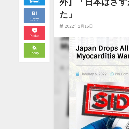
外】「日本はさす
Tweet
た」
B!
はてブ
2022年1月15日
Pocket
Feedly