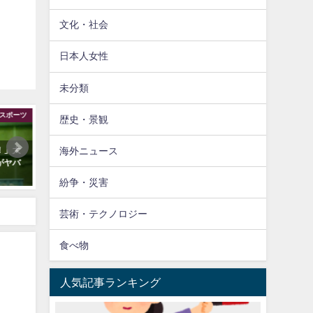
文化・社会
日本人女性
未分類
スポーツ
スポーツ
歴史・景観
海外ニュース
！」大
【海外】「チャンピオンが帰って
【海外】「日本の夜行バス
がヤバ
来たぞ！」ヌートバー、カージナ
が豪華すぎるw」→「夢のよ
ルスでスーパースター扱いされて
席だ」「家に一台欲しい！
紛争・災害
しまうw
芸術・テクノロジー
食べ物
人気記事ランキング