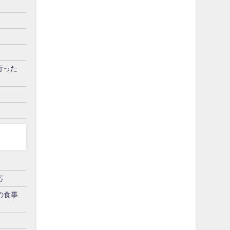
行った
応
の食事