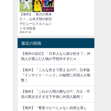
スポーツ
【海外】「香川の再来
だ！」山本天翔の鮮烈
デビューにドルトムン
トサポ狂喜
2026.07.19
最近の投稿
【海外の反応】「日本人なら誰が好き？」外
国人が選んだ人物が予想外すぎたｗ
【海外】「こんな所まで変えるの!?」日本版
『インサイド・ヘッド』の秘密に外国人が衝
撃！
【海外】「これが人間の脚なの!?」力士・宇
良の異次元すぎる下半身に外国人騒然！
【海外】「整形コピペじゃない自然な美し