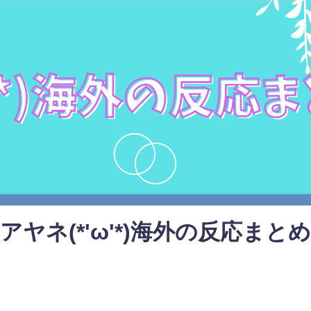
アヤネ(*'ω'*)海外の反応まとめ