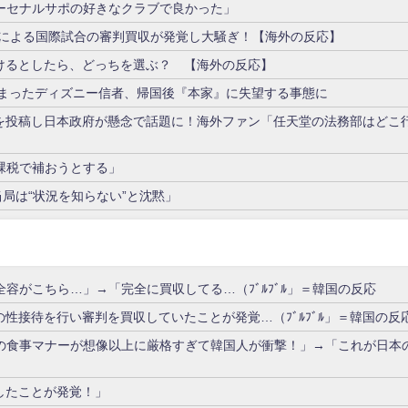
ーセナルサポの好きなクラブで良かった」
会による国際試合の審判買収が発覚し大騒ぎ！【海外の反応】
に1日だけ行けるとしたら、どっちを選ぶ？ 【海外の反応】
しまったディズニー信者、帰国後『本家』に失望する事態に
ムを投稿し日本政府が懸念で話題に！海外ファン「任天堂の法務部はどこ
課税で補おうとする」
局は“状況を知らない”と沈黙」
容がこちら…」→「完全に買収してる…（ﾌﾞﾙﾌﾞﾙ」＝韓国の反応
性接待を行い審判を買収していたことが発覚…（ﾌﾞﾙﾌﾞﾙ」＝韓国の反
の食事マナーが想像以上に厳格すぎて韓国人が衝撃！」→「これが日本
したことが発覚！」