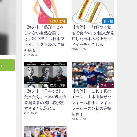
日本人女性
食べ物
【海外】「整形コピペ
【海外】「前科つく覚
じゃない自然な美し
悟で食うw」外国人が発
さ」2026年ミス日本フ
狂した日本の極上サン
ァイナリスト32名に海
ドイッチがこちら
2026.07.26
外絶賛
2026.07.30
ly
歴史・景観
スポーツ
【海外】「日本を創っ
【海外】「これぞ真の
た男たち」日本の9大企
エース」山本由伸がヤ
業創業者の威圧感が凄
ンキース相手にレギュ
すぎると話題にｗ
ラーシーズン初の完投
2026.07.25
勝利！
2026.07.20