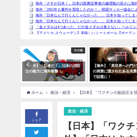
文化・社会
その他
ぶべき
【海外】「忍者だ！」日本の消防
【海外】「異世界への門だ
た近衛兵
士の能力に海外衝撃！
の洞窟に隠されたある光景
振る舞い
で話題に！
ホーム
政治・経済
【日本】「ワクチンの副反応を
政治・経済
シェア
【日本】「ワクチ