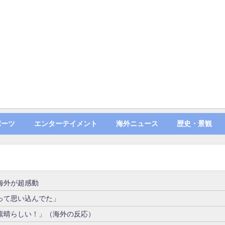
ポーツ
エンターテイメント
海外ニュース
歴史・景観
海外が超感動
って思い込んでた」
素晴らしい！」（海外の反応）