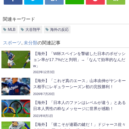
関連キーワード
MLB
大谷翔平
海外の反応
スポーツ
,
未分類
の関連記事
【海外】「W杯スペインを撃破した日本のポゼッシ
ョン率が17.7%だと判明」→「なんて効率的なんだ
w」
2022年12月3日
【海外】「これぞ真のエース」山本由伸がヤンキー
ス相手にレギュラーシーズン初の完投勝利！
2026年7月20日
【海外】「日本人のファンはレベルが違う」とある
日本人男性の粋なメッセージに世界が感動！
2021年8月1日
【海外】「彼こそが連覇の鍵だ！」ドジャース佐々