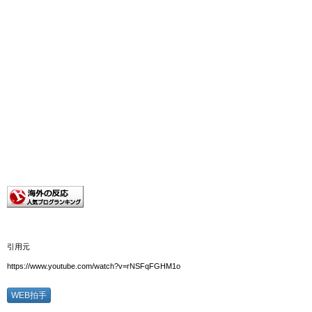
引用元
https://www.youtube.com/watch?v=rNSFqFGHM1o
WEB拍手