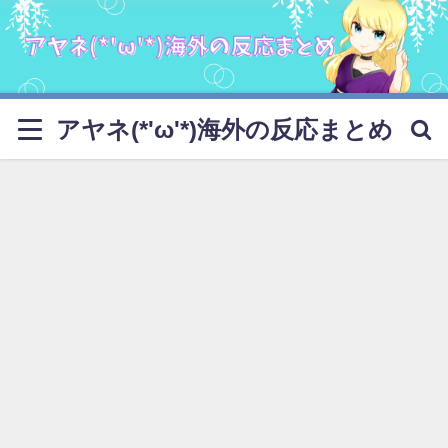
アヤネ(*'ω'*)海外の反応まとめ