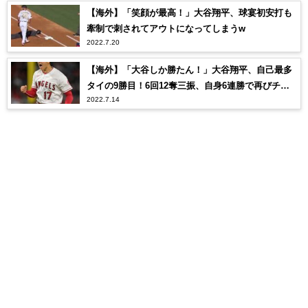
【海外】「笑顔が最高！」大谷翔平、球宴初安打も
牽制で刺されてアウトになってしまうw
2022.7.20
【海外】「大谷しか勝たん！」大谷翔平、自己最多
タイの9勝目！6回12奪三振、自身6連勝で再びチー
2022.7.14
ムの連敗を止める大活躍！