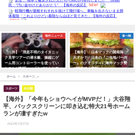
海外ニュース
食べ物
【海外】「消息不明のタイタニッ
【海外】「日本マックの開発陣は
ク見学ツアーの潜水艇、操縦にゲ
天才か？」日本の『ご当地バーガ
ーム用コントローラーを使ってい
ー』のクオリティに海外マック勢
たことが判明」→「なぜそんなモ
が嫉妬で大発狂ｗ
ノで...」
ホーム
スポーツ
【海外】「今年もショウヘイがMVPだ！」大谷翔平、バックスクリー
スポーツ
未分類
【海外】「今年もショウヘイがMVPだ！」大谷翔
平、バックスクリーンに叩き込む特大21号ホーム
ランが凄すぎたw
2022年7月27日