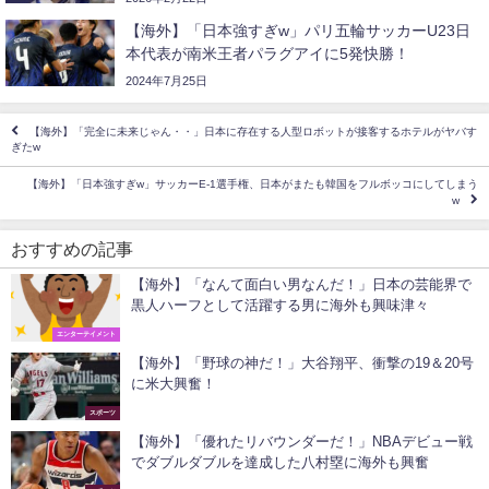
【海外】「日本強すぎw」パリ五輪サッカーU23日
本代表が南米王者パラグアイに5発快勝！
2024年7月25日
【海外】「完全に未来じゃん・・」日本に存在する人型ロボットが接客するホテルがヤバす
ぎたw
【海外】「日本強すぎw」サッカーE-1選手権、日本がまたも韓国をフルボッコにしてしまう
w
おすすめの記事
【海外】「なんて面白い男なんだ！」日本の芸能界で
黒人ハーフとして活躍する男に海外も興味津々
エンターテイメント
【海外】「野球の神だ！」大谷翔平、衝撃の19＆20号
に米大興奮！
スポーツ
【海外】「優れたリバウンダーだ！」NBAデビュー戦
でダブルダブルを達成した八村塁に海外も興奮