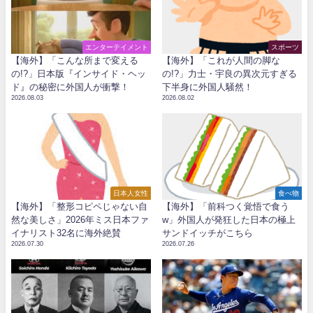
エンターテイメント
スポーツ
【海外】「こんな所まで変える
【海外】「これが人間の脚な
の!?」日本版『インサイド・ヘッ
の!?」力士・宇良の異次元すぎる
ド』の秘密に外国人が衝撃！
下半身に外国人騒然！
2026.08.03
2026.08.02
日本人女性
食べ物
【海外】「整形コピペじゃない自
【海外】「前科つく覚悟で食う
然な美しさ」2026年ミス日本ファ
w」外国人が発狂した日本の極上
イナリスト32名に海外絶賛
サンドイッチがこちら
2026.07.30
2026.07.26