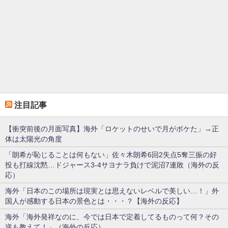
注目記事
【衝突前後の月面写真】海外「ロケットのせいで月がボケた」→正
体は太陽光の角度
「朗希が恥じることは何もない」佐々木朗希6回2失点5奪三振の好
投も打線沈黙…ドジャース3-4サヨナラ負けで泥沼7連敗（海外の反
応）
海外「日本のこの場所は現実とは思えないレベルで美しい…！」外
国人が感動する日本の景色とは・・・？【海外の反応】
海外「海外発祥なのに、今では日本で定着してるものって何？その
逆も教えて！」（海外の反応）