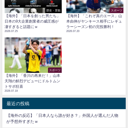
歴史・景観
スポーツ
【海外】「日本を創った男たち」
【海外】「これぞ真のエース」山
日本の9大企業創業者の威圧感が
本由伸がヤンキース相手にレギュ
凄すぎると話題にｗ
ラーシーズン初の完投勝利！
2026.07.25
2026.07.20
スポーツ
【海外】「香川の再来だ！」山本
天翔の鮮烈デビューにドルトムン
トサポ狂喜
2026.07.19
最近の投稿
【海外の反応】「日本人なら誰が好き？」外国人が選んだ人物
が予想外すぎたｗ