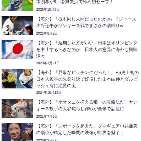
木朗希が9回を無失点で締め初セーブ！
2025年10月5日
【海外】「彼も同じ人間だったのかw」ドジャース
大谷翔平がヤンキース戦でまさかの居眠りw
2025年6月2日
【海外】「延期した方がいい」日本はオリンピック
を中止するべきなのか 日本人の意見に海外も興味
津々
2020年3月21日
【海外】「見事なピッチングだった！」PS史上初の
日本人投手の先発対決で好投した山本由伸とダルビ
ッシュ有に絶賛の嵐
2024年10月12日
【海外】「オオタニを抑える唯一の攻略法だ」ヤン
キース投手の大谷焦らし作戦が全米で話題に
2021年7月3日
【海外】「スポーツを超えた」フィギュア中井亜美
の順位が確定した瞬間の映像が世界を魅了！
2026年2月22日