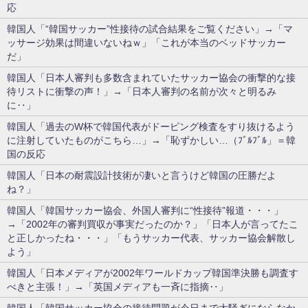
応
韓国人「“韓国サッカー”性接待の試合結果をご覧ください」→「マ
ッサージ効果は間違いないねｗ」「これが本当のベッドサッカー
だ」
韓国人「日本人審判も多数含まれていたサッカー協会の衝撃的な接
待リストに衝撃の声！」→「日本人審判の名前が次々と明るみ
に‥」
韓国人「過去のW杯で韓国代表がドーピング検査をすり抜けるよう
に注射していたものがこちら…」→「恥ずかしい…（ﾌﾞﾙﾌﾞﾙ」＝韓
国の反応
韓国人「日本の耐震設計技術が凄いと言うけど韓国の圧勝だよ
ね？」
韓国人「韓国サッカー協会、外国人審判に“性接待”報道・・・」
→「2002年の審判買収が事実だったのか？」「日本人が言ってたこ
と正しかったね・・・」「もうサッカー代表、サッカー協会解散し
よう」
韓国人「日本メディアが2002年ワールドカップ韓国準決勝も調査す
べきと主張！」→「英国メディアも一斉に指摘‥」