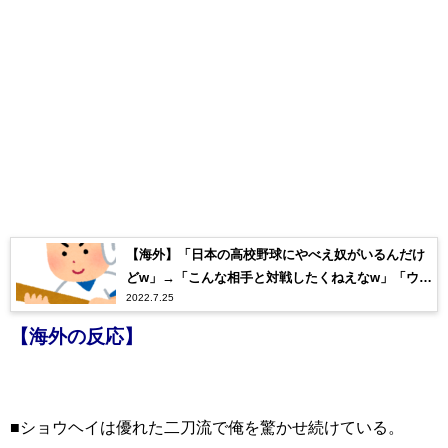
【海外】「日本の高校野球にやべえ奴がいるんだけ
どw」→「こんな相手と対戦したくねえなw」「ウザ
2022.7.25
すぎワロタww」
【海外の反応】
■ショウヘイは優れた二刀流で俺を驚かせ続けている。