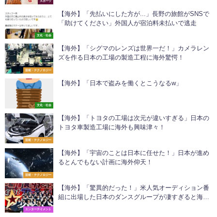
スポーツ
【海外】「先払いにした方が...」長野の旅館がSNSで
「助けてください」外国人が宿泊料未払いで逃走
文化・社会
【海外】「シグマのレンズは世界一だ！」カメラレン
ズを作る日本の工場の製造工程に海外驚愕！
芸術・テクノロジー
【海外】「日本で盗みを働くとこうなるw」
文化・社会
【海外】「トヨタの工場は次元が違いすぎる」日本の
トヨタ車製造工場に海外も興味津々！
芸術・テクノロジー
【海外】「宇宙のことは日本に任せた！」日本が進め
るとんでもない計画に海外仰天！
芸術・テクノロジー
【海外】「驚異的だった！」米人気オーディション番
組に出場した日本のダンスグループが凄すぎると海外
で話題に！
エンターテイメント