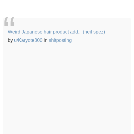
Weird Japanese hair product add... (heil spez)
by
u/Karyote300
in
shitposting