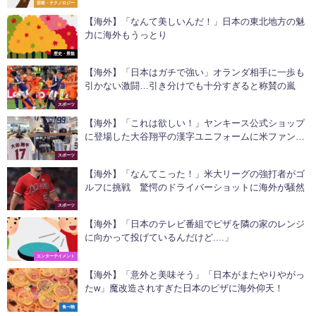
芸術・テクノロジー
【海外】「なんて美しいんだ！」日本の東北地方の魅
力に海外もうっとり
歴史・景観
【海外】「日本はガチで強い」オランダ相手に一歩も
引かない激闘…引き分けでも十分すぎると称賛の嵐
スポーツ
【海外】「これは欲しい！」ヤンキース公式ショップ
に登場した大谷翔平の漢字ユニフォームに米ファン驚
愕！
スポーツ
【海外】「なんてこった！」米大リーグの強打者がゴ
ルフに挑戦 驚愕のドライバーショットに海外が騒然
スポーツ
【海外】「日本のテレビ番組でピザを隣の家のレンジ
に向かって投げているんだけど....」
エンターテイメント
【海外】「意外と美味そう」「日本がまたやりやがっ
たw」魔改造されすぎた日本のピザに海外仰天！
食べ物