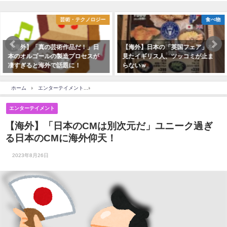
芸術・テクノロジー
食べ物
【海外】「真の芸術作品だ！」日
【海外】日本の「英国フェア」を
本のオルゴールの製造プロセスが
見たイギリス人、ツッコミが止ま
凄すぎると海外で話題に！
らないｗ
ホーム
エンターテイメント
【海外】「日本のCMは別次元だ」ユニーク過ぎる日本の
エンターテイメント
【海外】「日本のCMは別次元だ」ユニーク過ぎ
る日本のCMに海外仰天！
2023年8月26日