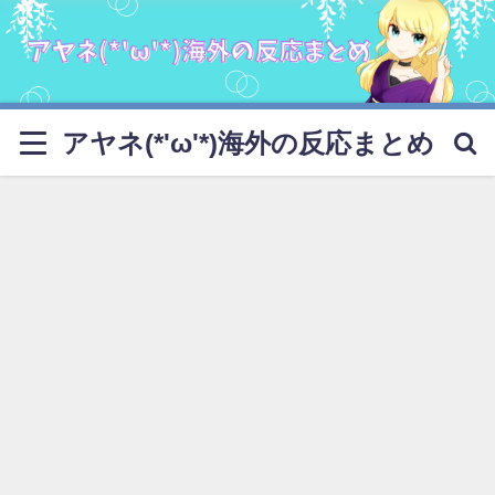
アヤネ(*'ω'*)海外の反応まとめ