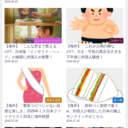
2026.08.05
エンターテイメント
スポーツ
【海外】「こんな所まで変える
【海外】「これが人間の脚な
の!?」日本版『インサイド・ヘッ
の!?」力士・宇良の異次元すぎる
ド』の秘密に外国人が衝撃！
下半身に外国人騒然！
2026.08.03
2026.08.02
日本人女性
食べ物
【海外】「整形コピペじゃない自
【海外】「前科つく覚悟で食う
然な美しさ」2026年ミス日本ファ
w」外国人が発狂した日本の極上
イナリスト32名に海外絶賛
サンドイッチがこちら
2026.07.30
2026.07.26