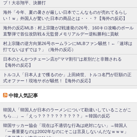
プ！大谷翔平、決勝打
海外「今年、夏の暑さが厳しい日本でこんなものが売れてるらし
い！ｗ」外国人が驚いた日本の商品とは・・・？【海外の反応】
海外の反応MLB：村上宗隆が2戦連発の26号、160キロ攻略のポール
直撃弾で首位攻防戦＆元監督メモリアルデー逆転勝利に貢献
村上宗隆の逆方向第26号ホームランにMLBファン騒然！←「速球は
打てないはずでは？」（海外の反応）
日本のとんかつチェーン店が“ママ割引”は差別だと非難される
【海外の反応】
トルコ人「日本人まで獲るのか」上田綺世、トルコ名門が巨額の正
式オファー！現地サポが騒然！【海外の反応】
中韓人気記事
韓国人「韓国人が日本のラーメンについて勘違いしていることがこ
ちら…」→「えっ？？？？？？？？？？」＝韓国の反応
韓国サッカー協会「現在は不適切な行為は絶対にない」→韓国人
「一番重要なのは2002年なのにそこは言及しないんだなｗｗｗ」