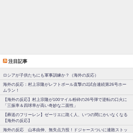
注目記事
ロシアが子供たちにも軍事訓練か？（海外の反応）
海外の反応：村上宗隆がレフトポール直撃の2試合連続第26号ホー
ムラン！
【海外の反応】村上宗隆が100マイル粉砕の26号弾で逆転の口火に
「三振率＆四球率が高い奇妙な二面性」
【葬送のフリーレン】ゼーリエに跪く人、いつの間にかいなくなる
【海外の反応】
海外の反応 山本由伸、無失点力投！ドジャースついに連敗ストッ