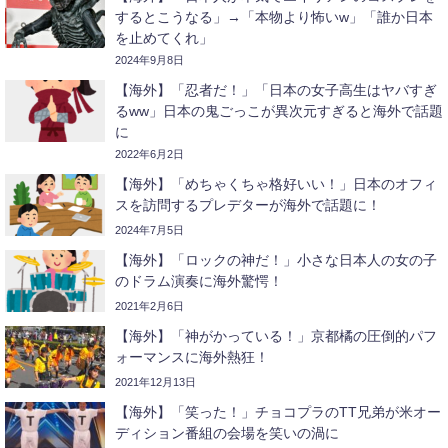
するとこうなる」→「本物より怖いw」「誰か日本
を止めてくれ」
2024年9月8日
【海外】「忍者だ！」「日本の女子高生はヤバすぎ
るww」日本の鬼ごっこが異次元すぎると海外で話題
に
2022年6月2日
【海外】「めちゃくちゃ格好いい！」日本のオフィ
スを訪問するプレデターが海外で話題に！
2024年7月5日
【海外】「ロックの神だ！」小さな日本人の女の子
のドラム演奏に海外驚愕！
2021年2月6日
【海外】「神がかっている！」京都橘の圧倒的パフ
ォーマンスに海外熱狂！
2021年12月13日
【海外】「笑った！」チョコプラのTT兄弟が米オー
ディション番組の会場を笑いの渦に