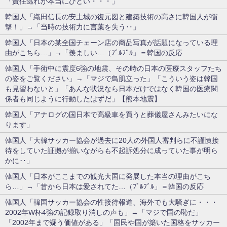
「責任逃れが本当にひどい・・・」
韓国人「織田信長の安土城の復元図と建築技術の高さに韓国人が衝
撃！」→「当時の技術力に言葉を失う‥」
韓国人「日本の某全国チェーン店の商品写真が話題になっている理
由がこちら…」→「羨ましい…（ﾌﾞﾙﾌﾞﾙ」＝韓国の反応
韓国人「手術中に震度6強の地震、その時の日本の医療スタッフたち
の姿をご覧ください」→「マジで鳥肌立った」「こういう姿は韓国
も見習わないと」「あんな状況なら日本だけではなく韓国の医療関
係者も同じように行動したはずだ」【熊本地震】
韓国人「アナログの国日本で高級車を買うと葬儀屋さんみたいにな
ります」
韓国人「大韓サッカー協会が過去に20人の外国人審判らに不謹慎接
待をしていた証拠が揃いながらも不起訴処分に成っていた事が明ら
かに‥」
韓国人「日本がここまでの観光大国に発展した本当の理由がこち
ら…」→「昔から日本は愛されてた…（ﾌﾞﾙﾌﾞﾙ」＝韓国の反応
韓国人「韓国サッカー協会の性接待報道、海外でも大騒ぎに・・・
2002年W杯4強の記録取り消しの声も」→「マジで国の恥だ」
「2002年まで疑う価値がある」「国民や国が築いた国格をサッカー