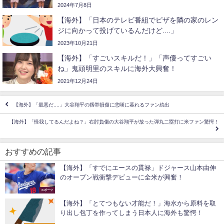
2024年7月8日
【海外】「日本のテレビ番組でピザを隣の家のレン
ジに向かって投げているんだけど....」
2023年10月21日
【海外】「すごいスキルだ！」「声優ってすごい
ね」鬼頭明里のスキルに海外大興奮！
2021年12月24日
【海外】「最悪だ....」大谷翔平の靱帯損傷に悲嘆に暮れるファン続出
【海外】「怪我してるんだよね？」右肘負傷の大谷翔平が放った弾丸二塁打に米ファン驚愕！
おすすめの記事
【海外】「すでにエースの貫禄」ドジャース山本由伸
のオープン戦衝撃デビューに全米が興奮！
スポーツ
【海外】「とてつもない才能だ！」海水から原料を取
り出し包丁を作ってしまう日本人に海外も驚愕！