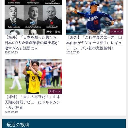
歴史・景観
スポーツ
【海外】「日本を創った男たち」
【海外】「これぞ真のエース」山
日本の9大企業創業者の威圧感が
本由伸がヤンキース相手にレギュ
凄すぎると話題にｗ
ラーシーズン初の完投勝利！
2026.07.25
2026.07.20
スポーツ
【海外】「香川の再来だ！」山本
天翔の鮮烈デビューにドルトムン
トサポ狂喜
2026.07.19
最近の投稿