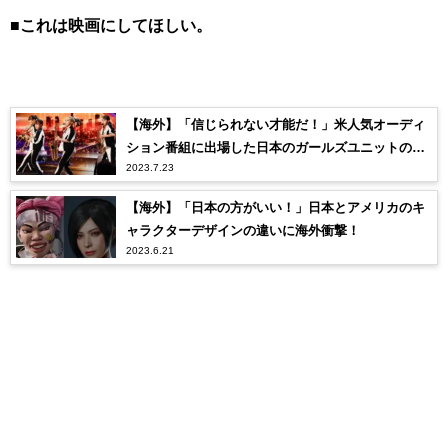
■これは映画にしてほしい。
【海外】「信じられない才能だ！」米人気オーディ
ション番組に出場した日本のガールズユニットの驚
2023.7.23
異的なパフォーマンスに絶賛の嵐！
【海外】「日本の方がいい！」日本とアメリカのキ
ャラクターデザインの違いに海外衝撃！
2023.6.21