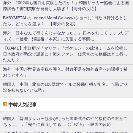
海外「2002年も審判を買収したのか！」韓国サッカー協会による国
際試合の審判買収が発覚し大騒ぎ！【海外の反応】
BABYMETALのLegend Metal Galaxyのショーに1日だけ行けるとし
たら、どっちを選ぶ？ 【海外の反応】
海外「日本なんて行くんじゃなかった…」 日本を知ってしまったデ
ィズニー信者、帰国後『本家』に失望する事態に
【GAME】米政府が「マリオ」「ポケモン」の政治ミームを投稿し
日本政府が懸念で話題に！海外ファン「任天堂の法務部はどこ行っ
たんだ？」
海外「中国が世界資産税を導入。財政不足を海外資産への課税で補
おうとする」
韓国人「中国・北京の108階建てビルに軽飛行機が衝突…当局は“状
況を知らない”と沈黙」
中韓人気記事
韓国人「韓国サッカー協会が行った国際試合の性的接待の全容がこ
ちら…」→「完全に買収してる…（ﾌﾞﾙﾌﾞﾙ」＝韓国の反応