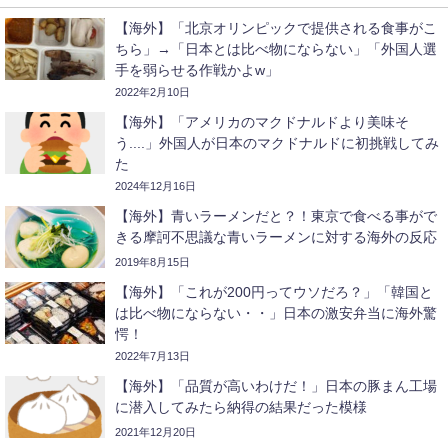
【海外】「北京オリンピックで提供される食事がこ
ちら」→「日本とは比べ物にならない」「外国人選
手を弱らせる作戦かよw」
2022年2月10日
【海外】「アメリカのマクドナルドより美味そ
う....」外国人が日本のマクドナルドに初挑戦してみ
た
2024年12月16日
【海外】青いラーメンだと？！東京で食べる事がで
きる摩訶不思議な青いラーメンに対する海外の反応
2019年8月15日
【海外】「これが200円ってウソだろ？」「韓国と
は比べ物にならない・・」日本の激安弁当に海外驚
愕！
2022年7月13日
【海外】「品質が高いわけだ！」日本の豚まん工場
に潜入してみたら納得の結果だった模様
2021年12月20日