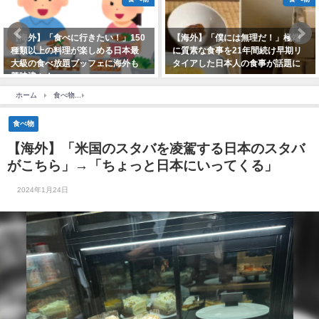
【海外】「僕には無理だ！」極端
【海外】「彼は非現実的すぎる」
に質素な食事を21年間続け早期リ
ドジャース大谷翔平が45号を放ち
タイアした日本人の食事が話題に
メジャー史上初の45-45達成！
ホーム
食べ物
【海外】「米国のスタバを凌駕する日本のスタバがこちら」→「ちょ
食べ物
【海外】「米国のスタバを凌駕する日本のスタバ
がこちら」→「ちょっと日本にいってくる」
2024年1月24日