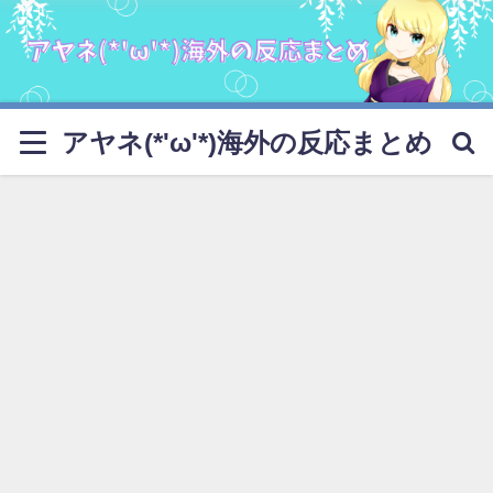
アヤネ(*'ω'*)海外の反応まとめ