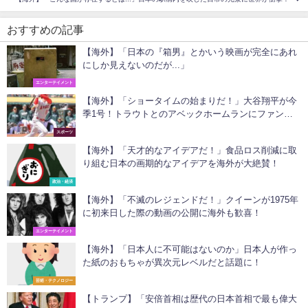
おすすめの記事
【海外】「日本の『箱男』とかいう映画が完全にあれ
にしか見えないのだが...」
エンターテイメント
【海外】「ショータイムの始まりだ！」大谷翔平が今
季1号！トラウトとのアベックホームランにファン大
興奮！
スポーツ
【海外】「天才的なアイデアだ！」食品ロス削減に取
り組む日本の画期的なアイデアを海外が大絶賛！
政治・経済
【海外】「不滅のレジェンドだ！」クイーンが1975年
に初来日した際の動画の公開に海外も歓喜！
エンターテイメント
【海外】「日本人に不可能はないのか」日本人が作っ
た紙のおもちゃが異次元レベルだと話題に！
芸術・テクノロジー
【トランプ】「安倍首相は歴代の日本首相で最も偉大