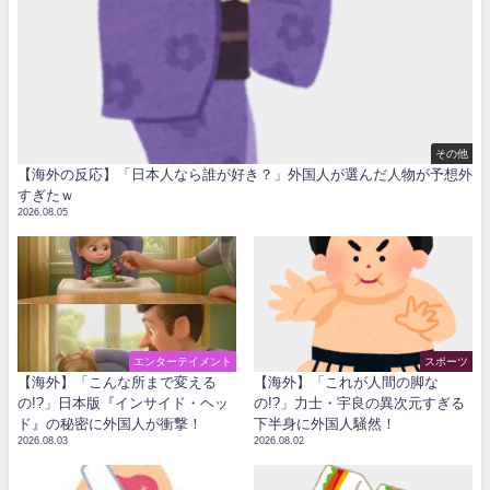
その他
【海外の反応】「日本人なら誰が好き？」外国人が選んだ人物が予想外
すぎたｗ
2026.08.05
エンターテイメント
スポーツ
【海外】「こんな所まで変える
【海外】「これが人間の脚な
の!?」日本版『インサイド・ヘッ
の!?」力士・宇良の異次元すぎる
ド』の秘密に外国人が衝撃！
下半身に外国人騒然！
2026.08.03
2026.08.02