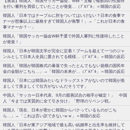
【激震】韓国人「韓国サッカー協会、W杯・五輪で複数回の性接待
を行い審判を買収していたことが発覚…（ﾌﾞﾙﾌﾞﾙ」＝韓国の反応
韓国人「日本ではテーブルに肘をついてはいけない？日本の食事マ
ナーが想像以上に厳格すぎて韓国人が衝撃！」→「これが日本の食
事マナーか？‥」
韓国人「韓国サッカー協会W杯予選で外国人審判に性接待したこと
が発覚！」
韓国人「日本が韓国文学が完全に定着！ブームを超えて一つのジャ
ンルとして日本人全員に愛されてる模様…（ﾌﾞﾙﾌﾞﾙ」＝韓国の反応
韓国人「韓国が韓国株式の暴落で失ったとんでもない規模の国民年
金の金額がこちら…」→「韓国の未来が…（ﾌﾞﾙﾌﾞﾙ」＝韓国の反応
韓国人「日本には韓国みたいなドラッグストアがないので韓国が羨
ましくて羨ましくて仕方がないんだそうです」
中国人「サッカー日本代表、9月の親善試合の相手が確定！」 中国
人「今までは実質的に全て引き分け」「野球のリベンジ戦」
韓国人「現在、日本が密かに韓国からパクっているものがこち
ら…」→「これは言い訳できないｗｗ」＝韓国の反応
韓国人「日本が東アジア地域で最も高い結婚率と出生率を維持して