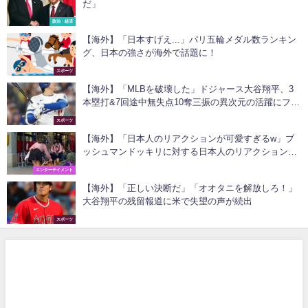
だ」
政治・経済
【海外】「日本すげえ...」パリ五輪メダル数ランキン
グ、日本の強さが海外で話題に！
スポーツ
【海外】「MLBを破壊した」ドジャース大谷翔平、3
本塁打&7回途中無失点10奪三振の異次元の活躍にファ
ン戦慄！
スポーツ
【海外】「日本人のリアクションが可愛すぎるw」ブ
ッシュマンドッキリに対する日本人のリアクションに
海外も興味津々！
エンターテイメント
【海外】「正しい決断だ」「オオタニを解放しろ！」
大谷翔平の残留報道に米で失望の声が続出
スポーツ