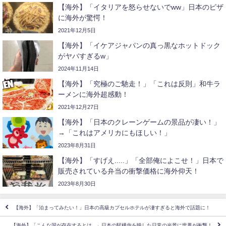
【海外】「イタリアを怒らせないでww」日本のピザ
に海外が驚愕！
2021年12月5日
【海外】「イケアジャパンの真っ黒なホットドック
がヤバすぎるw」
2024年11月14日
【海外】「究極のご馳走！」「これは反則」和牛ラ
ーメンに海外超感動！
2021年12月27日
【海外】「日本のクレーンゲームの景品が凄い！」
→「これはアメリカにもほしい！」
2023年8月31日
【海外】「すげえ.....」「全部俺によこせ！」日本で
販売されている弁当の衝撃価格に海外仰天！
2023年8月30日
【海外】「泊まってみたい！」日本の高級カプセルホテルが凄すぎると海外で話題に！
【海外】「こんな国が存在するとは...」日本の駅構内を映した日常の光景に世界が衝撃！