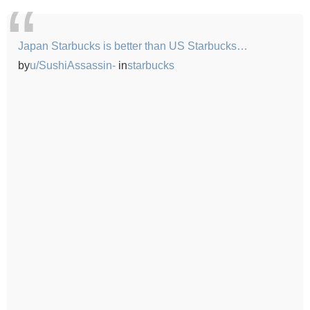
Japan Starbucks is better than US Starbucks…
by
u/SushiAssassin-
in
starbucks