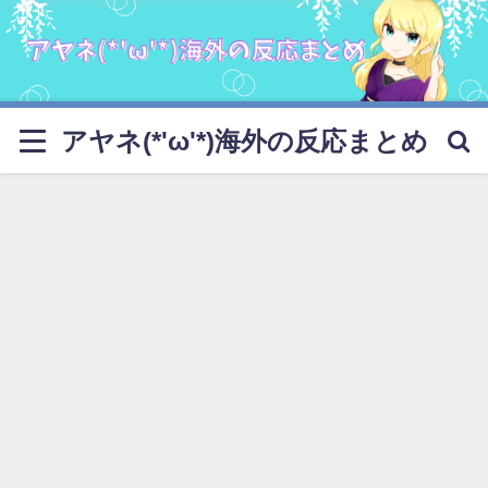
アヤネ(*'ω'*)海外の反応まとめ