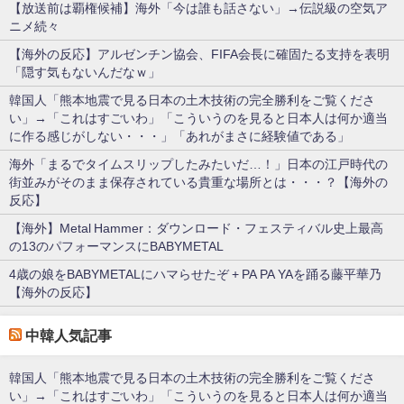
【放送前は覇権候補】海外「今は誰も話さない」→伝説級の空気ア
ニメ続々
【海外の反応】アルゼンチン協会、FIFA会長に確固たる支持を表明
「隠す気もないんだなｗ」
韓国人「熊本地震で見る日本の土木技術の完全勝利をご覧くださ
い」→「これはすごいわ」「こういうのを見ると日本人は何か適当
に作る感じがしない・・・」「あれがまさに経験値である」
海外「まるでタイムスリップしたみたいだ…！」日本の江戸時代の
街並みがそのまま保存されている貴重な場所とは・・・？【海外の
反応】
【海外】Metal Hammer：ダウンロード・フェスティバル史上最高
の13のパフォーマンスにBABYMETAL
4歳の娘をBABYMETALにハマらせたぞ + PA PA YAを踊る藤平華乃
【海外の反応】
中韓人気記事
韓国人「熊本地震で見る日本の土木技術の完全勝利をご覧くださ
い」→「これはすごいわ」「こういうのを見ると日本人は何か適当