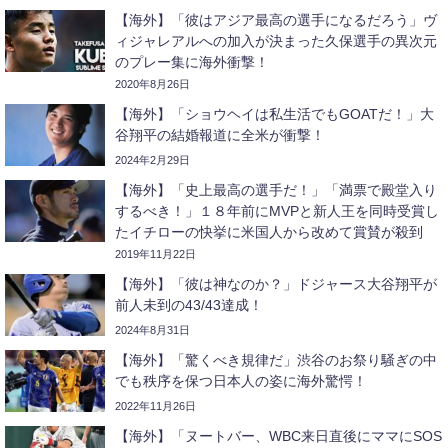
【海外】「彼はアジア最高の選手になるだろう」ヴ
ィジャレアルへの加入が決まった久保選手の異次元
のプレー集に海外衝撃！
2020年8月26日
【海外】「ショウヘイは私生活でもGOATだ！」大
谷翔平の結婚報道に全米が衝撃！
2024年2月29日
【海外】「史上最高の選手だ！」「満票で殿堂入り
するべき！」１８年前にMVPと新人王を同時受賞し
たイチローの快挙に米国人から改めて賞賛が殺到
2019年11月22日
【海外】「彼は神なのか？」ドジャース大谷翔平が
前人未到の43/43達成！
2024年8月31日
【海外】「驚くべき規律だ」渋谷のお祭り騒ぎの中
でも秩序を保つ日本人の姿に海外驚愕！
2022年11月26日
【海外】「ヌートバー、WBC来日直後にママにSOS