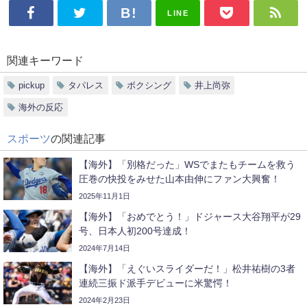
LINE
関連キーワード
pickup
タパレス
ボクシング
井上尚弥
海外の反応
スポーツ
の関連記事
【海外】「別格だった」WSでまたもチームを救う
圧巻の快投をみせた山本由伸にファン大興奮！
2025年11月1日
【海外】「おめでとう！」ドジャース大谷翔平が29
号、日本人初200号達成！
2024年7月14日
【海外】「えぐいスライダーだ！」松井祐樹の3者
連続三振ド派手デビューに米驚愕！
2024年2月23日