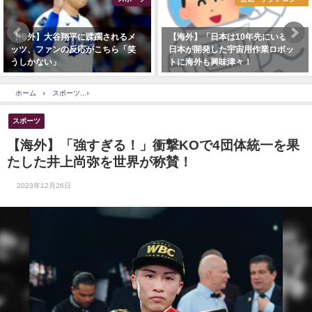
【海外】大谷翔平に蹂躙されるメ
【海外】「日本は10年先にいる」
ッツ、ファンの反応がこちら「笑
日本が開発した宇宙用作業ロボッ
うしかない」
トに海外も興味津々！
ホーム
スポーツ
【海外】「強すぎる！」衝撃KOで4団体統一を果たした井上尚弥を
スポーツ
【海外】「強すぎる！」衝撃KOで4団体統一を果
たした井上尚弥を世界が称賛！
2023年12月26日