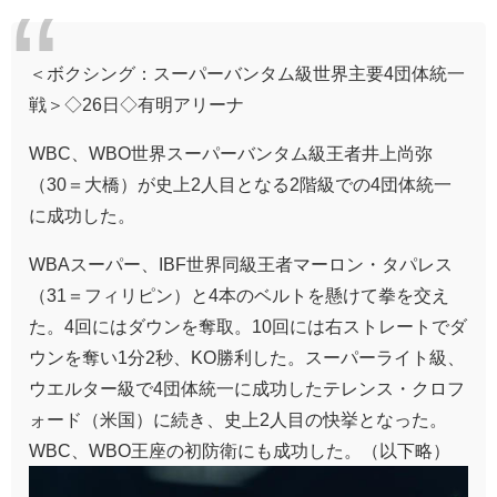
＜ボクシング：スーパーバンタム級世界主要4団体統一
戦＞◇26日◇有明アリーナ
WBC、WBO世界スーパーバンタム級王者井上尚弥
（30＝大橋）が史上2人目となる2階級での4団体統一
に成功した。
WBAスーパー、IBF世界同級王者マーロン・タパレス
（31＝フィリピン）と4本のベルトを懸けて拳を交え
た。4回にはダウンを奪取。10回には右ストレートでダ
ウンを奪い1分2秒、KO勝利した。スーパーライト級、
ウエルター級で4団体統一に成功したテレンス・クロフ
ォード（米国）に続き、史上2人目の快挙となった。
WBC、WBO王座の初防衛にも成功した。（以下略）