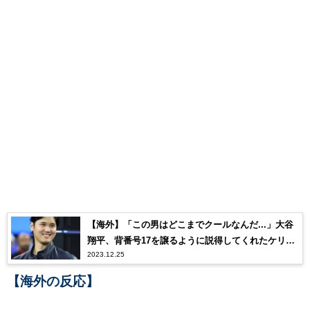
【海外】「この男はどこまでクールなんだ...」大谷
翔平、背番号17を譲るように説得してくれたケリー
2023.12.25
妻への規格外プレゼントに世界が衝撃！
【海外の反応】