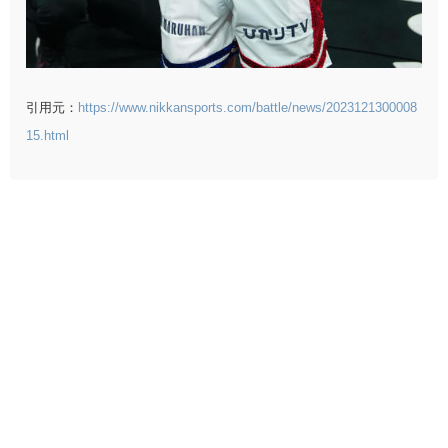
引用元：
https://www.nikkansports.com/battle/news/2023121300008
15.html