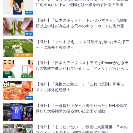
に別次元にいるw」他国とは一線を画す日本の酒造製
造現場に海外も興味津々！
食べ物
【海外】「日本のキットカットがヤバすぎる」400種
類以上の味が存在する日本のキットカットに海外驚
愕！
食べ物
【海外】「マジすげえ....」大谷翔平を描いた田んぼア
ートに海外も興味津々！
芸術・テクノロジー
【海外】「日本のアップルストアではiPhoneがむき出
しの状態で展示せれている」→「アメリカだったら30
秒で盗まれるよ」
文化・社会
【海外】「究極のご馳走！」「これは反則」和牛ラー
メンに海外超感動！
食べ物
【海外】「一番盛り上がった瞬間だった」NFL会場で
見せた大谷翔平の振る舞いに全米が感動！
スポーツ
【海外】「もったいない...」転売に大量廃棄...日本の
マクドナルドのポケカ問題が海外で話題に