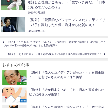
電話した理由がこちら」→「愛すべき男だ」「日本
は初めてだったの？」
2023年3月28日
【海外】「驚異的なパフォーマンスだ」古巣マドリ
―相手に躍動した久保に海外から絶賛の嵐！
2023年9月18日
【海外】「この男はどこまでクールなんだ...」大谷翔平、背番号17を譲るように説得してく
れたケリー妻への規格外プレゼントに世界が衝撃！
【海外】「あまりに違う...」井上尚弥VSタパレスの試合後の顔面比較が海外で話題に！
おすすめの記事
【海外】「偉大なコメディアンだった・・」喜劇王逝
く・・志村けんさんの死去に海外衝撃
文化・社会
【海外】「誰か日本を止めてくれ」日本が魔改造した
ピザに外国人が衝撃！
食べ物
【海外】「なんて清潔な工場なんだ！」「日本は完全