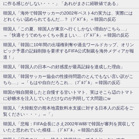
に作る感じがしない・・・」「あれがまさに経験値である」
韓国人「海外で韓国サッカーの2002年ベスト4の実力は、実際には
どれくらい認められてるんだ…？（ﾌﾞﾙﾌﾞﾙ」＝韓国の反応
韓国人「この夏、韓国人が東京へ行くしかない理由がこちら…」
→「快適そうでめちゃくちゃ羨ましい…（ﾌﾞﾙﾌﾞﾙ」＝韓国の反応
韓国人「韓国に10年間の出場権剥奪や過去ワールドカップ、オリン
ピック予選の記録削除を要求するFIFA公式制裁を海外メディアが報
道！」
韓国人「韓国人の日本への好感度が最高記録を達成した理由」
韓国人「韓国サッカー協会の性接待問題のとんでもない言い訳がこ
ちら…」→「もはや自白だろこれ…（ﾌﾞﾙﾌﾞﾙ」＝韓国の反応
韓国が独自開発したと自慢する甘いトマト、実はそこら辺のトマト
に砂糖水を注入していただけなのが判明して大問題にw
韓国人「大韓航空の熊本地震飲料水支援に対する日本人の反応をご
覧ください・・・」→「」
韓国人「悲報：FIFA会長にさえ2002年W杯で韓国が審判を買収して
いたと思われていた模様…（ﾌﾞﾙﾌﾞﾙ」＝韓国の反応