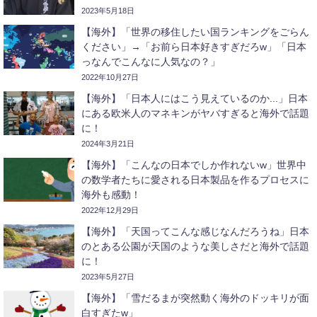
2023年5月18日
【海外】「世界の移住したい国ランキングをごらん
ください」→「お前ら日本好きすぎだろw」「日本
っなんでこんなに人気なの？」
2022年10月27日
【海外】「日本人にはこう見えているのか...」日本
にある欧米人のマネキンがヤバすぎると海外で話題
に！
2024年3月21日
【海外】「こんなの日本でしか作れないw」世界中
の数学者たちに愛される日本製品を作るプロセスに
海外も感動！
2022年12月29日
【海外】「天国ってこんな感じなんだろうね」日本
のとある公園が天国のような美しさだと海外で話題
に！
2023年5月27日
【海外】「雪だるまが突然動く海外のドッキリが面
白すぎたw」