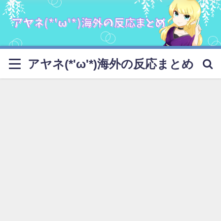
アヤネ(*'ω'*)海外の反応まとめ