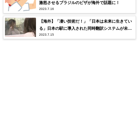
激怒させるブラジルのピザが海外で話題に！
2023.7.16
【海外】「凄い技術だ！」「日本は未来に生きてい
る」日本の駅に導入された同時翻訳システムが未来
2023.7.15
的すぎると海外で話題に！