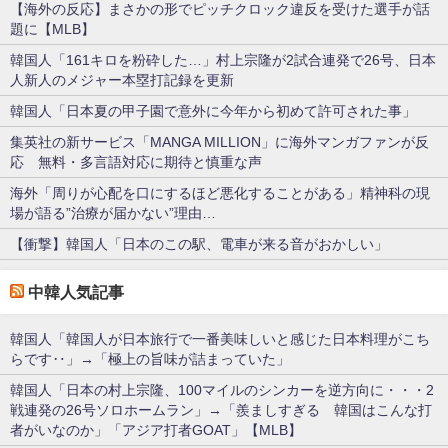
【海外の反応】まさかの形でピッチクロック違反を受けた選手が話
題に【MLB】
韓国人「161キロを粉砕した…」村上宗隆が2試合連発で26号、日本
人新人のメジャー本塁打記録を更新
韓国人「日本夏の甲子園で意外に今年から初めて許可された事」
集英社の新サービス「MANGA MILLION」に海外マンガファンが反
応 無料・多言語対応に期待と慎重な声
海外「周りが心配を口にするほど悪化することがある」精神科の現
場が語る”治療が届かない”理由…
【衝撃】韓国人「日本のこの駅、電車が来る音がおかしい」
中韓人気記事
韓国人「韓国人が日本旅行で一番美味しいと感じた日本料理がこち
らです‥」→「極上の旨味が詰まっていた」
韓国人「日本の村上宗隆、100マイルのシンカーを逆方向に・・・2
戦連発の26号ソロホームラン」→「羨ましすぎる 韓国はこんな打
者がいなのか」「アジア打者GOAT」【MLB】