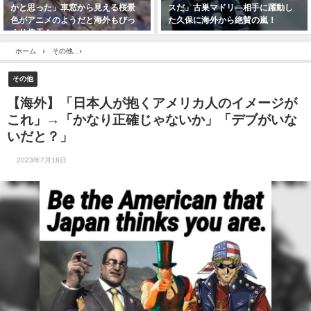
思った」車窓から見える桜景
スだ」古巣マドリ―相手に躍動し
国」
アニメのようだと海外もびっ
た久保に海外から絶賛の嵐！
人と
仰天！
ちが
ホーム
その他
【海外】「日本人が抱くアメリカ人のイメージがこれ」→「かなり正
その他
【海外】「日本人が抱くアメリカ人のイメージが
これ」→「かなり正確じゃないか」「デブがいな
いだと？」
2023年7月18日