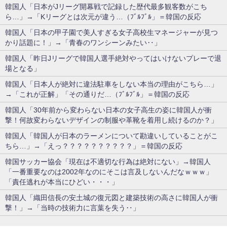
韓国人「日本がJリーグ開幕戦で記録した歴代最多観客数がこち
ら…」→「Kリーグとは次元が違う…（ﾌﾞﾙﾌﾞﾙ」＝韓国の反応
韓国人「日本の甲子園で美人すぎる女子高校生マネージャーが見つ
かり話題に！」→「青春のワンシーンみたい‥」
韓国人「昨日Jリーグで韓国人選手絶対やってはいけないプレーで退
場となる」
韓国人「日本人が絶対に違法駐車をしない本当の理由がこちら…」
→「これが正解」「その通りだ…（ﾌﾞﾙﾌﾞﾙ」＝韓国の反応
韓国人「30年前から変わらない日本の女子高生の姿に韓国人が衝
撃！何故変わらないデザインの制服や革靴を着用し続けるのか？」
韓国人「韓国人が日本のラーメンについて勘違いしていることがこ
ちら…」→「えっ？？？？？？？？？？」＝韓国の反応
韓国サッカー協会「現在は不適切な行為は絶対にない」→韓国人
「一番重要なのは2002年なのにそこは言及しないんだなｗｗｗ」
「責任逃れが本当にひどい・・・」
韓国人「織田信長の安土城の復元図と建築技術の高さに韓国人が衝
撃！」→「当時の技術力に言葉を失う‥」