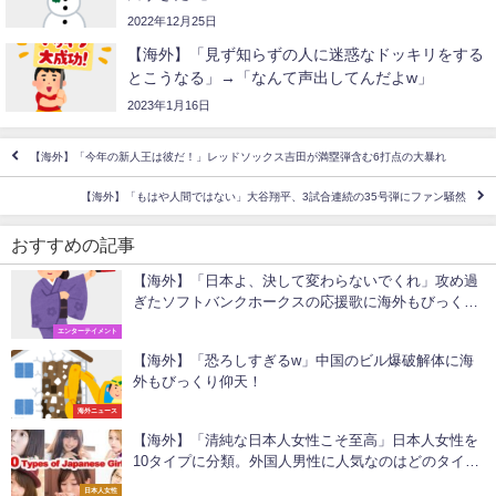
2022年12月25日
【海外】「見ず知らずの人に迷惑なドッキリをする
とこうなる」→「なんて声出してんだよw」
2023年1月16日
【海外】「今年の新人王は彼だ！」レッドソックス吉田が満塁弾含む6打点の大暴れ
【海外】「もはや人間ではない」大谷翔平、3試合連続の35号弾にファン騒然
おすすめの記事
【海外】「日本よ、決して変わらないでくれ」攻め過
ぎたソフトバンクホークスの応援歌に海外もびっくり
仰天！
エンターテイメント
【海外】「恐ろしすぎるw」中国のビル爆破解体に海
外もびっくり仰天！
海外ニュース
【海外】「清純な日本人女性こそ至高」日本人女性を
10タイプに分類。外国人男性に人気なのはどのタイプ
なのか
日本人女性