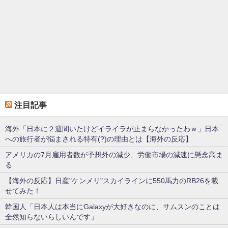
注目記事
海外「日本に２週間いたけどイライラが止まらなかったわｗ」日本
への旅行者が悩まされる特有(?)の理由とは【海外の反応】
アメリカの7月雇用者数が予想外の減少、労働市場の減速に懸念高ま
る
【海外の反応】日産"ケンメリ"スカイラインに550馬力のRB26を載
せてみた！
韓国人「日本人は本当にGalaxyが大好きなのに、サムスンのことは
全然知らないらしいんです」