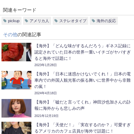
関連キーワード
pickup
アメリカ人
ステレオタイプ
海外の反応
その他
の関連記事
【海外】「どんな味がするんだろう」ギネス記録に
認定されていた日本の世界一重いイチゴがヤバすぎ
ると海外で話題に！
2023年1月28日
【海外】「日本に迷惑かけないでくれ！」日本の電
車内での外国人観光客の振る舞いに世界中から非難
の嵐！
2024年4月18日
【海外】「嘘だと言ってくれ」神田沙也加さんの訃
報に海外からも悲しみの声
2021年12月19日
【海外】「天使だ！」「実在するのか？」可愛すぎ
るアメリカのカフェ店員が海外で話題に！