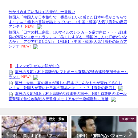
歴史・景観
スポーツ
外】「美しすぎる」「アニメ
【海外】「驚異的なパフォーマン
【海