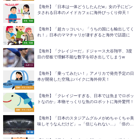
【海外】「日本は一体どうしたんだw」女の子にビン
タされる日本のメイドカフェに海外びっくり仰天！
文化・社会
【海外】「超カッコいい」「うちの国にも輸出してく
れ！」日本のママチャリが凄すぎると海外で話題に
文化・社会
【海外】「クレイジーだ」ドジャース大谷翔平、3度
目の登板で理解不能な数字を叩き出してしまうw
スポーツ
【海外】「乗ってみたい！」アメリカで発売予定の日
本が開発した空飛ぶバイクに海外仰天！
芸術・テクノロジー
【海外】「クレイジーすぎる、日本では魚までロボッ
トなのか」本物そっくりな魚のロボットに海外驚愕！
芸術・テクノロジー
【海外】「日本のスタジアムグルメがめちゃくちゃ美
味しそうなんだけど」→「信じられない...」「倍の値
段払ってでも食べたい！」
食べ物