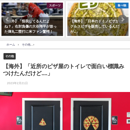
スポーツ
食べ物
【海外】「怪我してるんだよ
【海外】「日本のドミノピザがピ
ね？」右肘負傷の大谷翔平が放っ
クルスピザを販売しているんだ
た弾丸二塁打に米ファン驚愕！
が...」
ホーム
その他
【海外】「近所のピザ屋のトイレで面白い標識みつけたんだけど....」
その他
【海外】「近所のピザ屋のトイレで面白い標識み
つけたんだけど....」
2023年2月21日