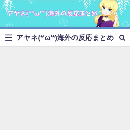
アヤネ(*'ω'*)海外の反応まとめ