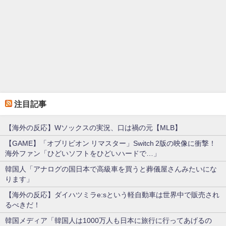
注目記事
【海外の反応】Wソックスの実況、口は禍の元【MLB】
【GAME】「オブリビオン リマスター」Switch 2版の映像に衝撃！
海外ファン「ひどいソフトをひどいハードで…」
韓国人「アナログの国日本で高級車を買うと葬儀屋さんみたいにな
ります」
【海外の反応】ダイハツミラe:sという軽自動車は世界中で販売され
るべきだ！
韓国メディア「韓国人は1000万人も日本に旅行に行ってあげるの