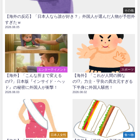
その他
【海外の反応】「日本人なら誰が好き？」外国人が選んだ人物が予想外
すぎたｗ
2026.08.05
エンターテイメント
スポーツ
【海外】「こんな所まで変える
【海外】「これが人間の脚な
の!?」日本版『インサイド・ヘッ
の!?」力士・宇良の異次元すぎる
ド』の秘密に外国人が衝撃！
下半身に外国人騒然！
2026.08.03
2026.08.02
日本人女性
食べ物