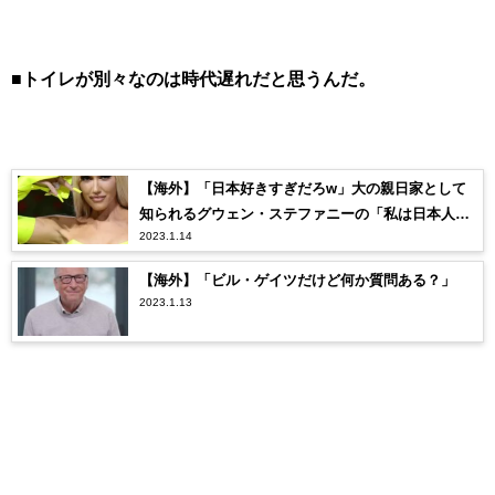
■トイレが別々なのは時代遅れだと思うんだ。
【海外】「日本好きすぎだろw」大の親日家として
知られるグウェン・ステファニーの「私は日本人」
2023.1.14
発言に世界中が大騒ぎ！
【海外】「ビル・ゲイツだけど何か質問ある？」
2023.1.13