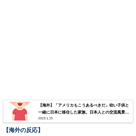
【海外】「アメリカもこうあるべきだ」幼い子供と
一緒に日本に移住した家族。日本人との交流風景に
2023.1.15
世界が感動！
【海外の反応】