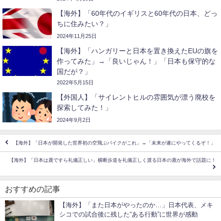
【海外】「60年代のイギリスと60年代の日本、どっ
ちに住みたい？」
2024年11月25日
【海外】「ハンガリーと日本を置き換えたEUの旗を
作ってみた」→「良いじゃん！」「日本も保守的な
国だが？」
2022年5月15日
【外国人】「サイレントヒルの雰囲気が漂う廃校を
探索してみた！」
2024年9月2日
【海外】「日本が開発した世界初の空飛ぶバイクがこれ」→「未来が遂にやってくるぞ！」
【海外】「日本は鹿ですら礼儀正しい」横断歩道を礼儀正しく渡る日本の鹿が海外で話題に！
おすすめの記事
【海外】「また日本がやったのか…」日本代表、メキ
シコでの試合後に残した“ある行動”に世界が感動