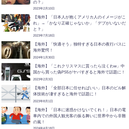
の？」
2023年2月10日
【海外】「日本人が抱くアメリカ人のイメージがこ
れ」→「かなり正確じゃないか」「デブがいないだ
と？」
2023年7月18日
【海外】「快適そう」独特すぎる日本の夜行バスに
海外驚愕！
2024年1月30日
【海外】「これクリスマスに貰ったら泣くわw」中
国から買った偽PS5がヤバすぎると海外で話題に！
2023年2月3日
【海外】「全部日本に任せればいい」日本のビル解
体技術が凄すぎると海外で話題に！
2023年8月1日
【海外】「日本に迷惑かけないでくれ！」日本の電
車内での外国人観光客の振る舞いに世界中から非難
の嵐！
2024年4月18日