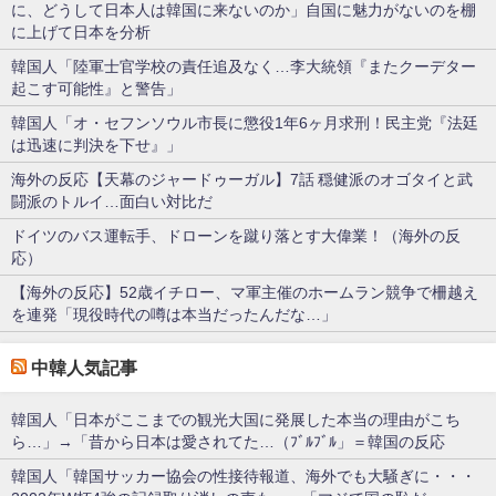
に、どうして日本人は韓国に来ないのか」自国に魅力がないのを棚
に上げて日本を分析
韓国人「陸軍士官学校の責任追及なく…李大統領『またクーデター
起こす可能性』と警告」
韓国人「オ・セフンソウル市長に懲役1年6ヶ月求刑！民主党『法廷
は迅速に判決を下せ』」
海外の反応【天幕のジャードゥーガル】7話 穏健派のオゴタイと武
闘派のトルイ…面白い対比だ
ドイツのバス運転手、ドローンを蹴り落とす大偉業！（海外の反
応）
【海外の反応】52歳イチロー、マ軍主催のホームラン競争で柵越え
を連発「現役時代の噂は本当だったんだな…」
中韓人気記事
韓国人「日本がここまでの観光大国に発展した本当の理由がこち
ら…」→「昔から日本は愛されてた…（ﾌﾞﾙﾌﾞﾙ」＝韓国の反応
韓国人「韓国サッカー協会の性接待報道、海外でも大騒ぎに・・・