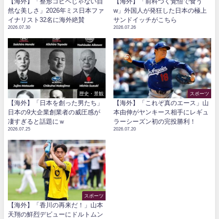
【海外】「整形コピペじゃない自
【海外】「前科つく覚悟で食う
然な美しさ」2026年ミス日本ファ
w」外国人が発狂した日本の極上
イナリスト32名に海外絶賛
サンドイッチがこちら
2026.07.30
2026.07.26
歴史・景観
スポーツ
【海外】「日本を創った男たち」
【海外】「これぞ真のエース」山
日本の9大企業創業者の威圧感が
本由伸がヤンキース相手にレギュ
凄すぎると話題にｗ
ラーシーズン初の完投勝利！
2026.07.25
2026.07.20
スポーツ
【海外】「香川の再来だ！」山本
天翔の鮮烈デビューにドルトムン