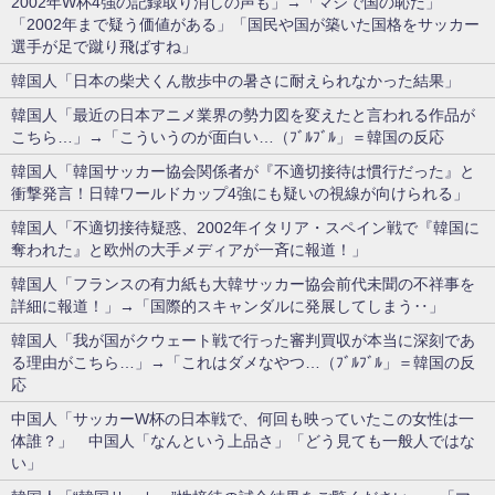
2002年W杯4強の記録取り消しの声も」→「マジで国の恥だ」
「2002年まで疑う価値がある」「国民や国が築いた国格をサッカー
選手が足で蹴り飛ばすね」
韓国人「日本の柴犬くん散歩中の暑さに耐えられなかった結果」
韓国人「最近の日本アニメ業界の勢力図を変えたと言われる作品が
こちら…」→「こういうのが面白い…（ﾌﾞﾙﾌﾞﾙ」＝韓国の反応
韓国人「韓国サッカー協会関係者が『不適切接待は慣行だった』と
衝撃発言！日韓ワールドカップ4強にも疑いの視線が向けられる」
韓国人「不適切接待疑惑、2002年イタリア・スペイン戦で『韓国に
奪われた』と欧州の大手メディアが一斉に報道！」
韓国人「フランスの有力紙も大韓サッカー協会前代未聞の不祥事を
詳細に報道！」→「国際的スキャンダルに発展してしまう‥」
韓国人「我が国がクウェート戦で行った審判買収が本当に深刻であ
る理由がこちら…」→「これはダメなやつ…（ﾌﾞﾙﾌﾞﾙ」＝韓国の反
応
中国人「サッカーW杯の日本戦で、何回も映っていたこの女性は一
体誰？」 中国人「なんという上品さ」「どう見ても一般人ではな
い」