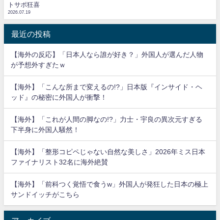
トサポ狂喜
2026.07.19
最近の投稿
【海外の反応】「日本人なら誰が好き？」外国人が選んだ人物
が予想外すぎたｗ
【海外】「こんな所まで変えるの!?」日本版『インサイド・ヘ
ッド』の秘密に外国人が衝撃！
【海外】「これが人間の脚なの!?」力士・宇良の異次元すぎる
下半身に外国人騒然！
【海外】「整形コピペじゃない自然な美しさ」2026年ミス日本
ファイナリスト32名に海外絶賛
【海外】「前科つく覚悟で食うw」外国人が発狂した日本の極上
サンドイッチがこちら