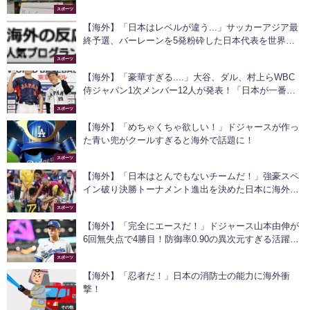
スポーツ
【海外】「日本はレベルが違う...」サッカーアジア最
終予選、バーレーンを5発粉砕した日本代表を世界が
絶賛！
スポーツ
【海外】「豪華すぎる....」大谷、ダル、村上らWBC
侍ジャパン1次メンバー12人が発表！「日本が一番良
いチームだ」
スポーツ
【海外】「めちゃくちゃ欲しい！」ドジャースが作っ
た青い兜がクールすぎると海外で話題に！
スポーツ
【海外】「日本はとんでもないチームだ！」強豪スペ
イン破り決勝トーナメント進出を決めた日本に海外仰
天！
スポーツ
【海外】「完全にエースだ！」ドジャース山本由伸が
6回無失点で4勝目！防御率0.90の異次元すぎる活躍に
ファン驚愕！
スポーツ
【海外】「忍者だ！」日本の消防士の能力に海外衝
撃！
その他