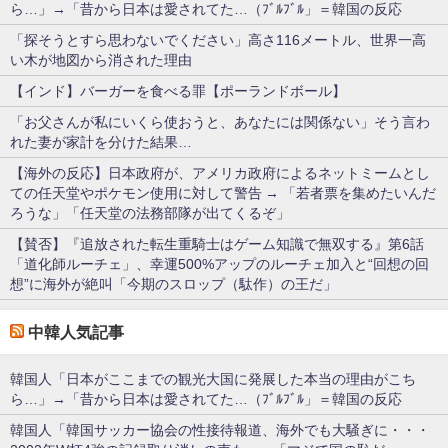
ら…」→「昔から日本は愛されてた…（ﾌﾞﾙﾌﾞﾙ」＝韓国の反応
「探そうとすら思わないでください」高さ116メートル、世界一高
い木が地図から消された理由
【インド】バーガーを食べる罪【ポーランドボール】
「お父さんが私にいくら使おうと、あなたには関係ない」そう言わ
れた妻が家計を分けた結果…
【海外の反応】日本政府が、アメリカ政府によるネットミームとし
ての任天堂やポケモン使用に対して警告 → 「若者票を集めたいんだ
ろうな」「任天堂の法務部隊が出てくるぞ」
【賛否】『追放された転生重騎士はゲーム知識で無双する』第6話
「道化師ルーチェ」、幸運500%アップのルーチェ加入と“回想の回
想”に海外が絶叫「今期のスロップ（駄作）の王だ」
中韓人気記事
韓国人「日本がここまでの観光大国に発展した本当の理由がこち
ら…」→「昔から日本は愛されてた…（ﾌﾞﾙﾌﾞﾙ」＝韓国の反応
韓国人「韓国サッカー協会の性接待報道、海外でも大騒ぎに・・・