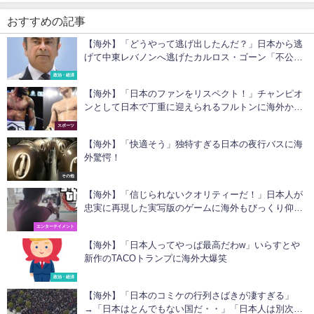
おすすめの記事
【海外】「どうやって逃げ出したんだ？」日本から逃
げて中東レバノンへ逃げたカルロス・ゴーン「不公平
と政治的迫害から逃げた」と説明
政治・経済
【海外】「日本のファンをリスペクト！」チャンピオ
ンとして日本で丁重に迎えられるフルトンに海外から
驚きの声
スポーツ
【海外】「快適そう」独特すぎる日本の夜行バスに海
外驚愕！
その他
【海外】「信じられないクオリティーだ！」日本人が
忠実に再現した実写版のゲームに海外もびっくり仰
天！
エンターテイメント
【海外】「日本人ってやっぱ最高だわw」いらすとや
新作のTACOトランプに海外大爆笑
政治・経済
【海外】「日本のコミケの行列さばきが凄すぎる」
→「日本はとんでもない国だ・・」「日本人は別次元