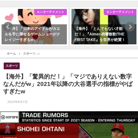
エンターテイメント
エンターテイメント
【海外】「日本のアイドルがカエ
【海外】「とんでもない才能
ルを手に乗せるゲームショーがク
だ！」『Aimer-残響散歌/THE
レイジーすぎるw」
FIRST TAKE』を世界が絶賛！
ホーム
スポーツ
【海外】「驚異的だ！」「マジでありえない数字なんだがw」2021
スポーツ
【海外】「驚異的だ！」「マジでありえない数字
なんだがw」2021年以降の大谷選手の指標がやば
すぎたw
2022年8月1日