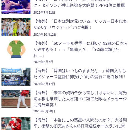
ク・タイソンが井上尚弥を大絶賛！PFP1位に推薦
2023年7月31日
【海外】「日本は別次元にいる」サッカー日本代表
が2-0でサウジアラビアに快勝！
2024年10月12日
【海外】「60メートル世界一に輝いた92歳の日本人
が速すぎる！」→「亀仙人？」「92歳に負けた
わ....」
2023年6月7日
【海外】「韓国はいつものままだな...」韓国入りし
たドジャース監督に卵投げつけの蛮行に批判殺到！
2024年3月17日
【海外】「来年の契約金から差し引けばいい」電光
掲示板を破壊した大谷翔平に宛てた敵地メッセージ
に海外爆笑！
2023年8月28日
【海外】「本当にこの惑星の人間なのか？」大谷翔
平、衝撃の初完封からの2打席連続ホームランに米