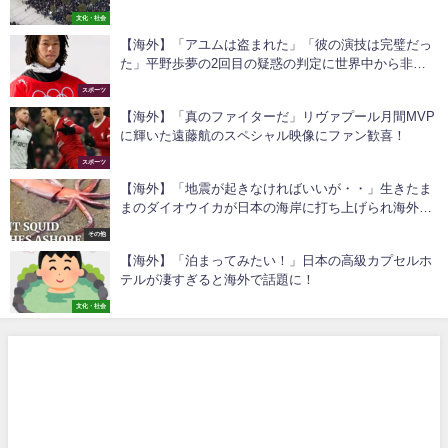
にいる」
文化・社会
【海外】「アユムは盗まれた」「彼の演技は完璧だっ
た」平野歩夢の2回目の疑惑の判定に世界中から非難
の嵐
スポーツ
【海外】「真のファイターだ」リヴァプール月間MVP
に輝いた遠藤航のスペシャル映像にファン歓喜！
スポーツ
【海外】「地震が起きなければいいが・・」生きたま
まのダイオウイカが日本の海岸に打ち上げられ海外も
大騒ぎ！
その他
【海外】「泊まってみたい！」日本の高級カプセルホ
テルが凄すぎると海外で話題に！
文化・社会