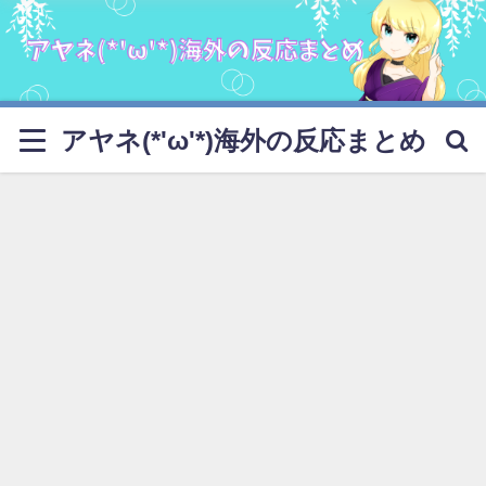
アヤネ(*'ω'*)海外の反応まとめ