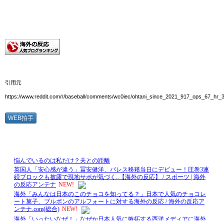
引用元
https://www.reddit.com/r/baseball/comments/wc0iec/ohtani_since_2021_917_ops_67_hr_
WEB拍手