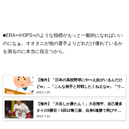
■ERA+やOPS+のような指標がもっと一般的になればいい
のになぁ。オオタニが他の選手よりどれだけ優れているか
を測るのに本当に役立つから。
【海外】「日本の高校野球にやべえ奴がいるんだけ
どw」→「こんな相手と対戦したくねえなw」「ウザ
2022.7.25
すぎワロタww」
【海外】「大谷しか勝たん！」大谷翔平、自己最多
タイの9勝目！6回12奪三振、自身6連勝で再びチー
2022.7.14
ムの連敗を止める大活躍！