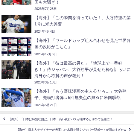
国も大騒ぎ！
2023年7月28日
【海外】「この瞬間を待っていた！」大谷待望の第
1号に米大興奮！
2024年4月4日
【海外】「ワールドカップ組み合わせを見た世界各
国の反応がこちら」
2025年12月6日
【海外】「彼は最高の男だ」「地球上で一番好
き！」侍ジャパン、大谷翔平が見せた粋な計らいに
海外から称賛の声が殺到！
2023年3月18日
【海外】「もう野球漫画の主人公だろ…」大谷翔
平、先頭打者弾→5回無失点の無双に米国騒然
2026年5月21日
【海外】「日本は特別な国だ」日本一高い夜行バスが凄すると海外で話題に！
【海外】日本人デザイナーが考案した水面を開くジッパー型ボートが面白すぎたw