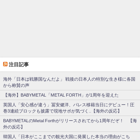
注目記事
海外「日本は戦勝国なんだよ」 戦後の日本人の特別な生き様に各国
から称賛の声
【海外】BABYMETAL「METAL FORTH」が1周年を迎えた
英国人「安心感が違う」冨安健洋、パレス移籍当日にデビュー！圧
巻3連続ブロックも披露で現地サポが気づく..【海外の反応】
BABYMETALのMetal Forthがリリースされてから1周年だぞ！ 【海
外の反応】
韓国人「日本がここまでの観光大国に発展した本当の理由がこち