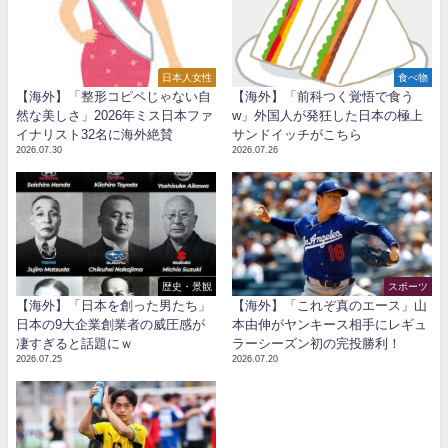
日本人女性
食べ物
【海外】「整形コピペじゃない自
【海外】「前科つく覚悟で食う
然な美しさ」2026年ミス日本ファ
w」外国人が発狂した日本の極上
イナリスト32名に海外絶賛
サンドイッチがこちら
2026.07.30
2026.07.26
歴史・景観
スポーツ
【海外】「日本を創った男たち」
【海外】「これぞ真のエース」山
日本の9大企業創業者の威圧感が
本由伸がヤンキース相手にレギュ
凄すぎると話題にｗ
ラーシーズン初の完投勝利！
2026.07.25
2026.07.20