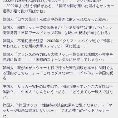
2002年W杯4強の記録取り消しの声も」→「マジで国の恥だ」
「2002年まで疑う価値がある」「国民や国が築いた国格をサッカー
選手が足で蹴り飛ばすね」
韓国人「日本の柴犬くん散歩中の暑さに耐えられなかった結果」
韓国人「韓国サッカー協会関係者が『不適切接待は慣行だった』と
衝撃発言！日韓ワールドカップ4強にも疑いの視線が向けられる」
韓国人「不適切接待疑惑、2002年イタリア・スペイン戦で『韓国に
奪われた』と欧州の大手メディアが一斉に報道！」
韓国人「フランスの有力紙も大韓サッカー協会前代未聞の不祥事を
詳細に報道！」→「国際的スキャンダルに発展してしまう‥」
韓国人「我が国がクウェート戦で行った審判買収が本当に深刻であ
る理由がこちら…」→「これはダメなやつ…（ﾌﾞﾙﾌﾞﾙ」＝韓国の反
応
中国人「サッカーW杯の日本戦で、何回も映っていたこの女性は一
体誰？」 中国人「なんという上品さ」「どう見ても一般人ではな
い」
韓国人「“韓国サッカー”性接待の試合結果をご覧ください」→「マ
ッサージ効果は間違いないねｗ」「これが本当のベッドサッカー
だ」