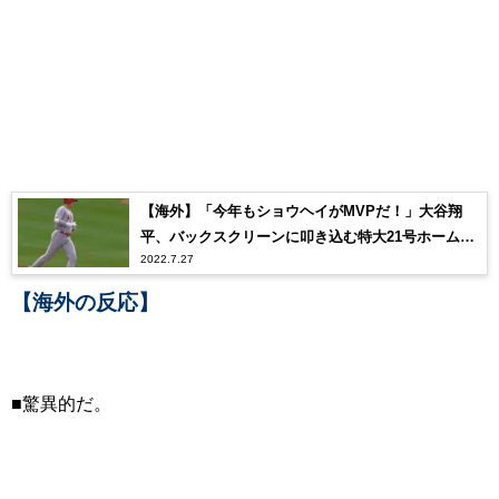
【海外】「今年もショウヘイがMVPだ！」大谷翔
平、バックスクリーンに叩き込む特大21号ホームラ
2022.7.27
ンが凄すぎたw
【海外の反応】
■驚異的だ。