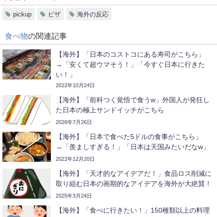
pickup
ピザ
海外の反応
食べ物
の関連記事
【海外】「日本のコストコにある寿司がこちら」
→「安くて超ウマそう！」「今すぐ日本に行きた
い！」
2022年10月24日
【海外】「前科つく覚悟で食うw」外国人が発狂し
た日本の極上サンドイッチがこちら
2026年7月26日
【海外】「日本で食べた5ドルの食事がこちら」
→「羨ましすぎる！」「日本は天国みたいだなw」
2022年12月20日
【海外】「天才的なアイデアだ！」食品ロス削減に
取り組む日本の画期的なアイデアを海外が大絶賛！
2025年3月24日
【海外】「食べに行きたい！」150種類以上の料理