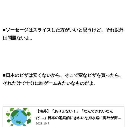
■ソーセージはスライスした方がいいと思うけど、それ以外
は問題ないよ。
■日本のピザは安くないから、そこで変なピザを買ったら、
それだけで十分に罰ゲームみたいなものだよ。
【海外】「ありえない！」「なんてきれいなん
だ....」日本の驚異的にきれいな排水路に海外が衝
2023.10.7
撃！