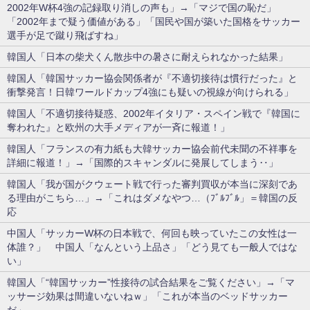
2002年W杯4強の記録取り消しの声も」→「マジで国の恥だ」
「2002年まで疑う価値がある」「国民や国が築いた国格をサッカー
選手が足で蹴り飛ばすね」
韓国人「日本の柴犬くん散歩中の暑さに耐えられなかった結果」
韓国人「韓国サッカー協会関係者が『不適切接待は慣行だった』と
衝撃発言！日韓ワールドカップ4強にも疑いの視線が向けられる」
韓国人「不適切接待疑惑、2002年イタリア・スペイン戦で『韓国に
奪われた』と欧州の大手メディアが一斉に報道！」
韓国人「フランスの有力紙も大韓サッカー協会前代未聞の不祥事を
詳細に報道！」→「国際的スキャンダルに発展してしまう‥」
韓国人「我が国がクウェート戦で行った審判買収が本当に深刻であ
る理由がこちら…」→「これはダメなやつ…（ﾌﾞﾙﾌﾞﾙ」＝韓国の反
応
中国人「サッカーW杯の日本戦で、何回も映っていたこの女性は一
体誰？」 中国人「なんという上品さ」「どう見ても一般人ではな
い」
韓国人「“韓国サッカー”性接待の試合結果をご覧ください」→「マ
ッサージ効果は間違いないねｗ」「これが本当のベッドサッカー