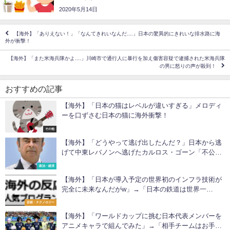
2020年5月14日
【海外】「ありえない！」「なんてきれいなんだ....」日本の驚異的にきれいな排水路に海
外が衝撃！
【海外】「また米海兵隊かよ....」川崎市で通行人に暴行を加え傷害容疑で逮捕された米海兵隊
の男に怒りの声が殺到！
おすすめの記事
【海外】「日本の猫はレベルが違いすぎる」メロディ
ーを口ずさむ日本の猫に海外衝撃！
その他
【海外】「どうやって逃げ出したんだ？」日本から逃
げて中東レバノンへ逃げたカルロス・ゴーン「不公平
と政治的迫害から逃げた」と説明
政治・経済
【海外】「日本が導入予定の世界初のインフラ技術が
完全に未来なんだがw」→「日本の鉄道は世界一
だ！」「うちの国にも導入してほしい！」
芸術・テクノロジー
【海外】「ワールドカップに挑む日本代表メンバーを
アニメキャラで組んでみた」→「相手チームはお手上