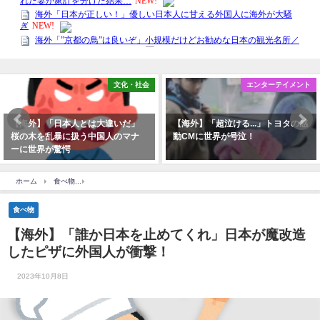
文化・社会
エンターテイメント
【海外】「日本人とは大違いだ」
【海外】「超泣ける...」トヨタの感
桜の木を乱暴に扱う中国人のマナ
動CMに世界が号泣！
ーに世界が驚愕
ホーム
食べ物
【海外】「誰か日本を止めてくれ」日本が魔改造したピザに外国人が
食べ物
【海外】「誰か日本を止めてくれ」日本が魔改造
したピザに外国人が衝撃！
2023年10月8日