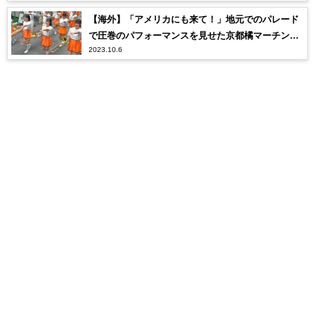
【海外】「アメリカにも来て！」地元でのパレード
で圧巻のパフォーマンスを見せた京都橘マーチング
2023.10.6
バンドに海外から称賛の嵐！