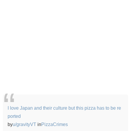
I love Japan and their culture but this pizza has to be re
ported
by
u/gravityVT
in
PizzaCrimes