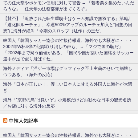
ての任天堂やポケモン使用に対して警告 → 「若者票を集めたいんだ
ろうな」「任天堂の法務部隊が出てくるぞ」
【賛否】『追放された転生重騎士はゲーム知識で無双する』第6話
「道化師ルーチェ」、幸運500%アップのルーチェ加入と“回想の回
想”に海外が絶叫「今期のスロップ（駄作）の王だ」
韓国人「韓国サッカー協会の性接待報道、海外でも大騒ぎに・・・
2002年W杯4強の記録取り消しの声も」→「マジで国の恥だ」
「2002年まで疑う価値がある」「国民や国が築いた国格をサッカー
選手が足で蹴り飛ばすね」
海外メディア「洋ゲー市場はグラフィック至上主義のせいで崩壊し
つつある」（海外の反応）
海外「日本が正しい！」優しい日本人に甘える外国人に海外が大騒
ぎ
海外「”京都の鳥”は良いぞ」小規模だけどお勧めな日本の観光名所
／お店に対する海外の反応
中韓人気記事
韓国人「韓国サッカー協会の性接待報道、海外でも大騒ぎに・・・