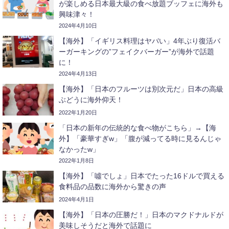
が楽しめる日本最大級の食べ放題ブッフェに海外も
興味津々！
2024年4月10日
【海外】「イギリス料理はヤバい」4年ぶり復活バ
ーガーキングの”フェイクバーガー”が海外で話題
に！
2024年4月13日
【海外】「日本のフルーツは別次元だ」日本の高級
ぶどうに海外仰天！
2022年1月20日
「日本の新年の伝統的な食べ物がこちら」→【海
外】「豪華すぎw」「腹が減ってる時に見るんじゃ
なかったw」
2022年1月8日
【海外】「噓でしょ」日本でたった16ドルで買える
食料品の品数に海外から驚きの声
2024年4月1日
【海外】「日本の圧勝だ！」日本のマクドナルドが
美味しそうだと海外で話題に