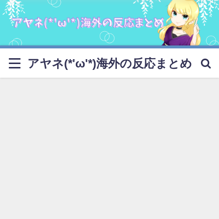
アヤネ(*'ω'*)海外の反応まとめ