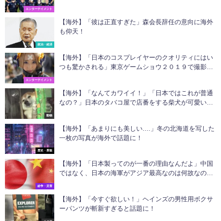
げだなw」
エンターテイメント
【海外】「彼は正直すぎた」森会長辞任の意向に海外
も仰天！
政治・経済
【海外】「日本のコスプレイヤーのクオリティにはい
つも驚かされる」東京ゲームショウ２０１９で撮影さ
れた美女コスプレイヤーに海外から驚嘆の声が続出
エンターテイメント
【海外】「なんてカワイイ！」「日本ではこれが普通
なの？」日本のタバコ屋で店番をする柴犬が可愛いす
ぎると海外で話題
動物
【海外】「あまりにも美しい....」冬の北海道を写した
一枚の写真が海外で話題に！
歴史・景観
【海外】「日本製ってのが一番の理由なんだよ」中国
ではなく、日本の海軍がアジア最高なのは何故なのだ
ろうか
紛争・災害
【海外】「今すぐ欲しい！」ヘインズの男性用ボクサ
ーパンツが斬新すぎると話題に！