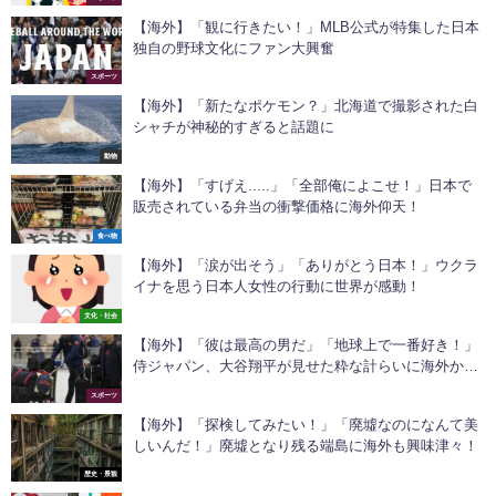
【海外】「観に行きたい！」MLB公式が特集した日本
独自の野球文化にファン大興奮
スポーツ
【海外】「新たなポケモン？」北海道で撮影された白
シャチが神秘的すぎると話題に
動物
【海外】「すげえ.....」「全部俺によこせ！」日本で
販売されている弁当の衝撃価格に海外仰天！
食べ物
【海外】「涙が出そう」「ありがとう日本！」ウクラ
イナを思う日本人女性の行動に世界が感動！
文化・社会
【海外】「彼は最高の男だ」「地球上で一番好き！」
侍ジャパン、大谷翔平が見せた粋な計らいに海外から
称賛の声が殺到！
スポーツ
【海外】「探検してみたい！」「廃墟なのになんて美
しいんだ！」廃墟となり残る端島に海外も興味津々！
歴史・景観