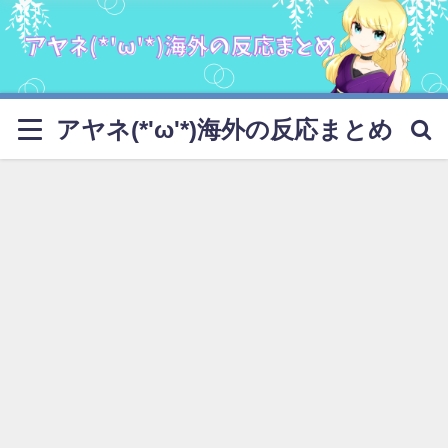
アヤネ(*'ω'*)海外の反応まとめ