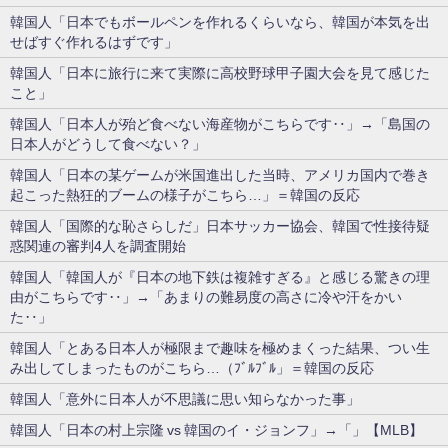
韓国人「日本でもボールペンを作れるくらいなら、韓国が本気を出
せばすぐ作れるはずです」
韓国人「日本に旅行に来て実際に高校野球甲子園大会を見て感じた
こと」
韓国人「日本人が殆ど食べない海産物がこちらです‥」→「島国の
日本人がどうして食べない？」
韓国人「日本の某ゲームが米国進出した当時、アメリカ国内で巻き
起こった熱狂的ブームの様子がこちら…」＝韓国の反応
韓国人「国際的な恥さらしだ」日本サッカー協会、韓国で性接待疑
惑関連の審判4人を調査開始
韓国人「韓国人が『日本の地下鉄は複雑すぎる』と感じる驚きの理
由がこちらです‥」→「あまりの難易度の高さに冷や汗をかい
た‥」
韓国人「とある日本人が極限まで趣味を極めまくった結果、つい生
み出してしまったものがこちら…（ﾌﾞﾙﾌﾞﾙ」＝韓国の反応
韓国人「意外に日本人が不思議に思い知らなかった事」
韓国人「日本の村上宗隆 vs 韓国のイ・ジョンフ」→「」【MLB】