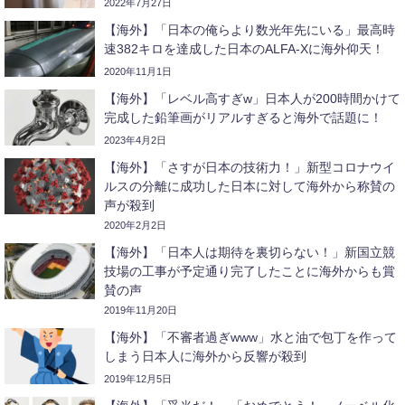
2022年7月27日
【海外】「日本の俺らより数光年先にいる」最高時
速382キロを達成した日本のALFA-Xに海外仰天！
2020年11月1日
【海外】「レベル高すぎw」日本人が200時間かけて
完成した鉛筆画がリアルすぎると海外で話題に！
2023年4月2日
【海外】「さすが日本の技術力！」新型コロナウイ
ルスの分離に成功した日本に対して海外から称賛の
声が殺到
2020年2月2日
【海外】「日本人は期待を裏切らない！」新国立競
技場の工事が予定通り完了したことに海外からも賞
賛の声
2019年11月20日
【海外】「不審者過ぎwww」水と油で包丁を作って
しまう日本人に海外から反響が殺到
2019年12月5日