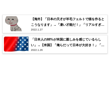
【海外】「日本の天才が羊毛フェルトで猫を作ると
こうなります」→「凄い才能だ！」「リアルすぎて
2022.1.27
怖いw」
「日本人の88%が米国に親しみを感じているらし
い」→【米国】「俺らだって日本が大好き！」「日
2022.1.26
本は最高の同盟国だ！」