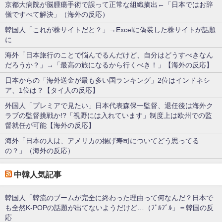
京都大病院が脳腫瘍手術で誤って正常な組織摘出←「日本ではお辞
儀ですべて解決」（海外の反応）
韓国人「これが株サイトだと？」→Excelに偽装した株サイトが話題
に
海外「日本旅行のことで悩んでるんだけど、自分はどうすべきなん
だろうか？」→「最高の旅になるから行くべき！」【海外の反応】
日本からの「海外送金が最も多い国ランキング」2位はインドネシ
ア、1位は？【タイ人の反応】
外国人「プレミアで見たい」日本代表森保一監督、退任後は海外ク
ラブの監督挑戦か!?「視野には入れています」制度上は欧州での監
督就任が可能【海外の反応】
海外「日本の人は、アメリカの揚げ寿司についてどう思ってる
の？」（海外の反応）
中韓人気記事
韓国人「韓流のブームが完全に終わった理由って何なんだ？日本で
も全然K-POPの話題が出てないようだけど…（ﾌﾞﾙﾌﾞﾙ」＝韓国の反
応