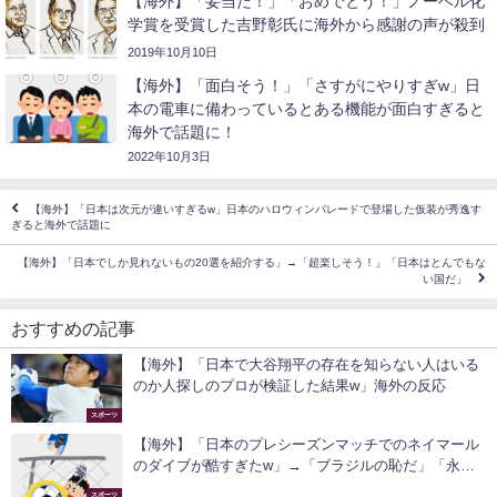
【海外】「妥当だ！」「おめでとう！」ノーベル化
学賞を受賞した吉野彰氏に海外から感謝の声が殺到
2019年10月10日
【海外】「面白そう！」「さすがにやりすぎw」日
本の電車に備わっているとある機能が面白すぎると
海外で話題に！
2022年10月3日
【海外】「日本は次元が違いすぎるw」日本のハロウィンパレードで登場した仮装が秀逸す
ぎると海外で話題に
【海外】「日本でしか見れないもの20選を紹介する」→「超楽しそう！」「日本はとんでもな
い国だ」
おすすめの記事
【海外】「日本で大谷翔平の存在を知らない人はいる
のか人探しのプロが検証した結果w」海外の反応
スポーツ
【海外】「日本のプレシーズンマッチでのネイマール
のダイブが酷すぎたw」→「ブラジルの恥だ」「永久
追放しろ」
スポーツ