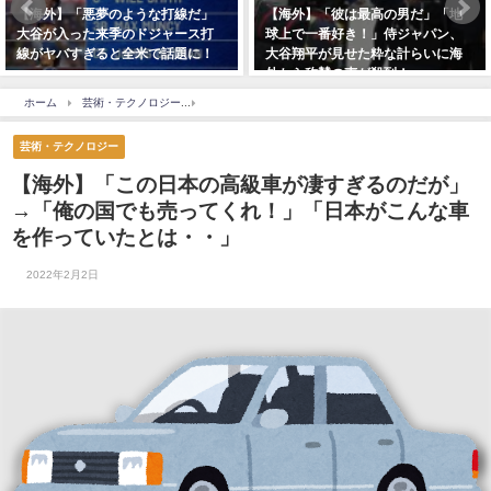
【海外】「悪夢のような打線だ」
【海外】「彼は最高の男だ」「地
大谷が入った来季のドジャース打
球上で一番好き！」侍ジャパン、
線がヤバすぎると全米で話題に！
大谷翔平が見せた粋な計らいに海
外から称賛の声が殺到！
ホーム
芸術・テクノロジー
【海外】「この日本の高級車が凄すぎるのだが」→「俺
芸術・テクノロジー
【海外】「この日本の高級車が凄すぎるのだが」
→「俺の国でも売ってくれ！」「日本がこんな車
を作っていたとは・・」
2022年2月2日