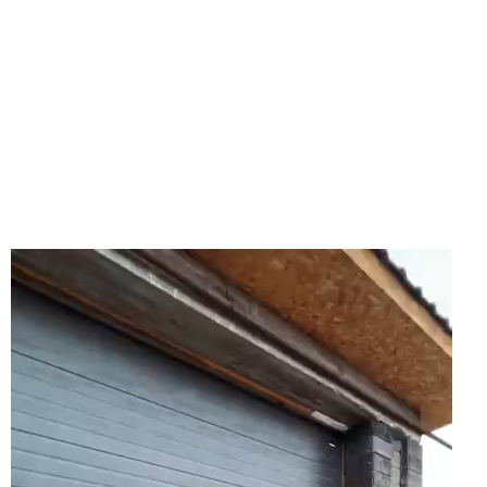
動
画
プ
レ
ー
ヤ
ー