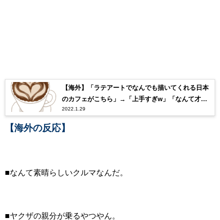
【海外】「ラテアートでなんでも描いてくれる日本
のカフェがこちら」→「上手すぎw」「なんて才能
2022.1.29
だ！」
【海外の反応】
■なんて素晴らしいクルマなんだ。
■ヤクザの親分が乗るやつやん。