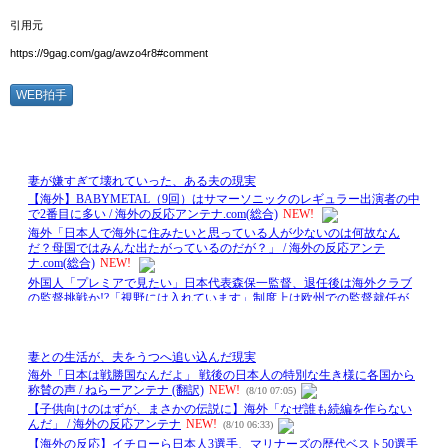
引用元
https://9gag.com/gag/awzo4r8#comment
WEB拍手