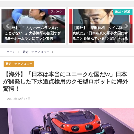
スポーツ
政治・経済
【海外】「こんなホームラン見た
【海外】「岸田首相、タイム誌の
ことがない...」大谷翔平の強烈すぎ
表紙に」"日本を真の軍事大国にす
る9号ホームランにファン驚愕！
ることを望んでいる”と紹介される
w
ホーム
芸術・テクノロジー
【海外】「日本は本当にユニークな国だw」日本が開発し
芸術・テクノロジー
【海外】「日本は本当にユニークな国だw」日本
が開発した下水道点検用のクモ型ロボットに海外
驚愕！
2022年12月16日