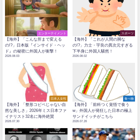
エンターテイメント
スポーツ
【海外】「こんな所まで変える
【海外】「これが人間の脚な
の!?」日本版『インサイド・ヘッ
の!?」力士・宇良の異次元すぎる
ド』の秘密に外国人が衝撃！
下半身に外国人騒然！
2026.08.03
2026.08.02
日本人女性
食べ物
【海外】「整形コピペじゃない自
【海外】「前科つく覚悟で食う
然な美しさ」2026年ミス日本ファ
w」外国人が発狂した日本の極上
イナリスト32名に海外絶賛
サンドイッチがこちら
2026.07.30
2026.07.26