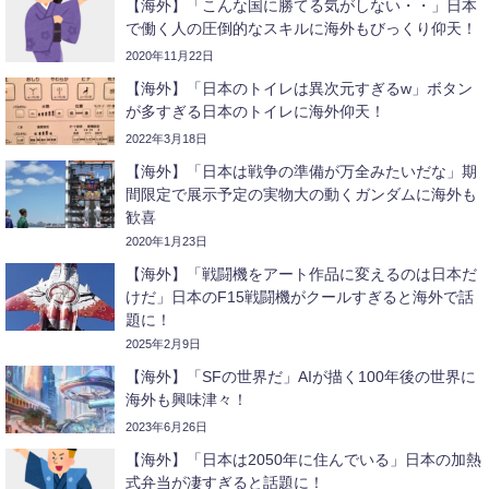
【海外】「こんな国に勝てる気がしない・・」日本
で働く人の圧倒的なスキルに海外もびっくり仰天！
2020年11月22日
【海外】「日本のトイレは異次元すぎるw」ボタン
が多すぎる日本のトイレに海外仰天！
2022年3月18日
【海外】「日本は戦争の準備が万全みたいだな」期
間限定で展示予定の実物大の動くガンダムに海外も
歓喜
2020年1月23日
【海外】「戦闘機をアート作品に変えるのは日本だ
けだ」日本のF15戦闘機がクールすぎると海外で話
題に！
2025年2月9日
【海外】「SFの世界だ」AIが描く100年後の世界に
海外も興味津々！
2023年6月26日
【海外】「日本は2050年に住んでいる」日本の加熱
式弁当が凄すぎると話題に！