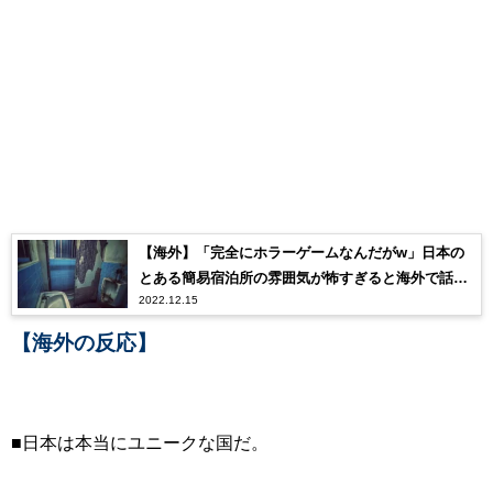
【海外】「完全にホラーゲームなんだがw」日本の
とある簡易宿泊所の雰囲気が怖すぎると海外で話題
2022.12.15
に！
【海外の反応】
■日本は本当にユニークな国だ。