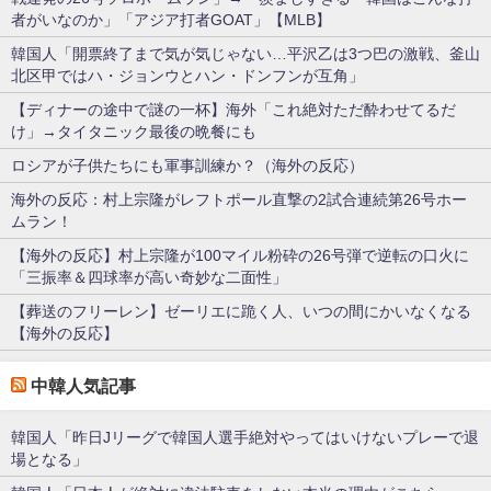
者がいなのか」「アジア打者GOAT」【MLB】
韓国人「開票終了まで気が気じゃない…平沢乙は3つ巴の激戦、釜山
北区甲ではハ・ジョンウとハン・ドンフンが互角」
【ディナーの途中で謎の一杯】海外「これ絶対ただ酔わせてるだ
け」→タイタニック最後の晩餐にも
ロシアが子供たちにも軍事訓練か？（海外の反応）
海外の反応：村上宗隆がレフトポール直撃の2試合連続第26号ホー
ムラン！
【海外の反応】村上宗隆が100マイル粉砕の26号弾で逆転の口火に
「三振率＆四球率が高い奇妙な二面性」
【葬送のフリーレン】ゼーリエに跪く人、いつの間にかいなくなる
【海外の反応】
中韓人気記事
韓国人「昨日Jリーグで韓国人選手絶対やってはいけないプレーで退
場となる」