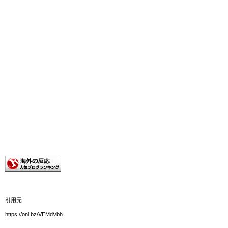
引用元
https://onl.bz/VEMdVbh