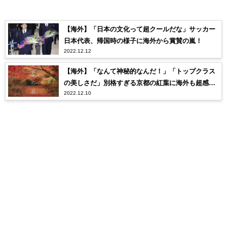
【海外】「日本の文化って超クールだな」サッカー
日本代表、帰国時の様子に海外から賞賛の嵐！
2022.12.12
【海外】「なんて神秘的なんだ！」「トップクラス
の美しさだ」別格すぎる京都の紅葉に海外も超感
2022.12.10
動！