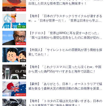
出現した巨大な怪奇雲に海外も興味津々！
海外ニュース
【海外】「日本のプラスチックリサイクルが凄すぎる
w」→「日本が世界一だ！」「世界は日本から学ぶべ
き」
文化・社会
【テドロス】「世界はWHOに耳を貸すべきだった」
「我々は当初から適切な忠告をしたのに各国が従わな
かった」と遺憾の意を表明
海外ニュース
【外国人】「サイレントヒルの雰囲気が漂う廃校を探
索してみた！」
その他
【海外】「これクリスマスに貰ったら泣くわw」中国
から買った偽PS5がヤバすぎると海外で話題に！
その他
【豪州】「ありがとう、日本！」オーストラリアで猛
威を振るう森林火災の救助活動の為に自衛隊を派遣。
現地オーストラリア人から感謝の声が殺到！
海外ニュース
【海外】「トヨタの工場は次元が違いすぎる」日本の
トヨタ車製造工場に海外も興味津々！