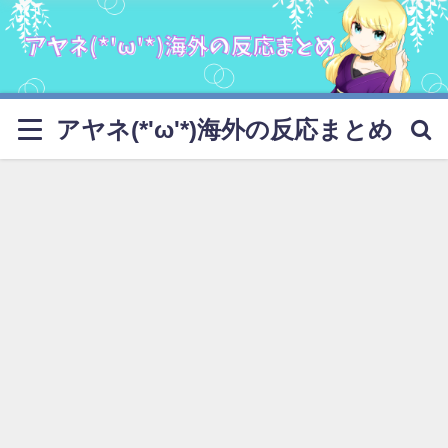
アヤネ(*'ω'*)海外の反応まとめ