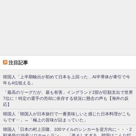
注目記事
韓国人「上半期輸出が初めて日本を上回った…AI半導体が牽引で今
年も4位狙える」
「最高のリーグだが、最も有害」イングランド2部が巨額支出で世界
7位に！特定の選手の売却に依存する状況に懸念の声も【海外の反
応】
韓国人「韓国人が日本旅行で一番美味しいと感じた日本料理がこち
らです‥」→「極上の旨味が詰まっていた」
韓国人「日本の村上宗隆、100マイルのシンカーを逆方向に・・・2
戦連発の26号ソロホームラン」→「羨ましすぎる 韓国はこんな打