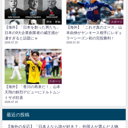
歴史・景観
スポーツ
【海外】「日本を創った男たち」
【海外】「これぞ真のエース」山
日本の9大企業創業者の威圧感が
本由伸がヤンキース相手にレギュ
凄すぎると話題にｗ
ラーシーズン初の完投勝利！
2026.07.25
2026.07.20
スポーツ
【海外】「香川の再来だ！」山本
天翔の鮮烈デビューにドルトムン
トサポ狂喜
2026.07.19
最近の投稿
【海外の反応】「日本人なら誰が好き？」外国人が選んだ人物