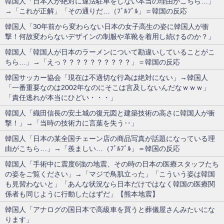
韓国人「日本人が絶対に違法駐車をしない本当の理由がこちら…」
→「これが正解」「その通りだ…（ﾌﾞﾙﾌﾞﾙ」＝韓国の反応
韓国人「30年前から変わらない日本の女子高生の姿に韓国人が衝
撃！何故変わらないデザインの制服や革靴を着用し続けるのか？」
韓国人「韓国人が日本のラーメンについて勘違いしていることがこ
ちら…」→「えっ？？？？？？？？？？」＝韓国の反応
韓国サッカー協会「現在は不適切な行為は絶対にない」→韓国人
「一番重要なのは2002年なのにそこは言及しないんだなｗｗｗ」
「責任逃れが本当にひどい・・・」
韓国人「織田信長の安土城の復元図と建築技術の高さに韓国人が衝
撃！」→「当時の技術力に言葉を失う‥」
韓国人「日本の某全国チェーン店の商品写真が話題になっている理
由がこちら…」→「羨ましい…（ﾌﾞﾙﾌﾞﾙ」＝韓国の反応
韓国人「手術中に震度6強の地震、その時の日本の医療スタッフたち
の姿をご覧ください」→「マジで鳥肌立った」「こういう姿は韓国
も見習わないと」「あんな状況なら日本だけではなく韓国の医療関
係者も同じように行動したはずだ」【熊本地震】
韓国人「アナログの国日本で高級車を買うと葬儀屋さんみたいにな
ります」