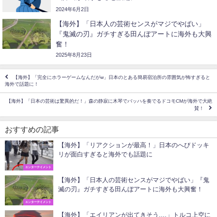
2024年6月2日
【海外】「日本人の芸術センスがマジでやばい」
『鬼滅の刃』ガチすぎる田んぼアートに海外も大興
奮！
2025年8月23日
【海外】「完全にホラーゲームなんだがw」日本のとある簡易宿泊所の雰囲気が怖すぎると
海外で話題に！
【海外】「日本の芸術は驚異的だ！」森の静寂に木琴でバッハを奏でるドコモCMが海外で大絶
賛！
おすすめの記事
【海外】「リアクションが最高！」日本のへびドッキ
リが面白すぎると海外でも話題に
エンターテイメント
【海外】「日本人の芸術センスがマジでやばい」『鬼
滅の刃』ガチすぎる田んぼアートに海外も大興奮！
エンターテイメント
【海外】「エイリアンが出てきそう....」トルコ上空に