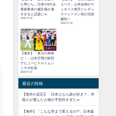
た男たち」日本の9大企
エース」山本由伸がヤ
業創業者の威圧感が凄
ンキース相手にレギュ
すぎると話題にｗ
ラーシーズン初の完投
2026.07.25
勝利！
2026.07.20
スポーツ
【海外】「香川の再来
だ！」山本天翔の鮮烈
デビューにドルトムン
トサポ狂喜
2026.07.19
最近の投稿
【海外の反応】「日本人なら誰が好き？」外
国人が選んだ人物が予想外すぎたｗ
【海外】「こんな所まで変えるの!?」日本版