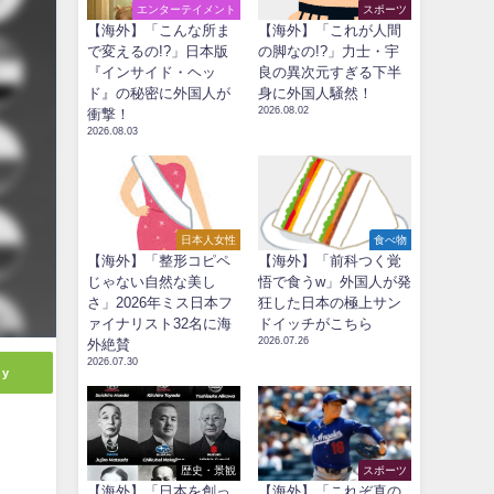
エンターテイメント
スポーツ
【海外】「こんな所ま
【海外】「これが人間
で変えるの!?」日本版
の脚なの!?」力士・宇
『インサイド・ヘッ
良の異次元すぎる下半
ド』の秘密に外国人が
身に外国人騒然！
2026.08.02
衝撃！
2026.08.03
日本人女性
食べ物
【海外】「整形コピペ
【海外】「前科つく覚
じゃない自然な美し
悟で食うw」外国人が発
さ」2026年ミス日本フ
狂した日本の極上サン
ァイナリスト32名に海
ドイッチがこちら
2026.07.26
外絶賛
2026.07.30
ly
歴史・景観
スポーツ
【海外】「日本を創っ
【海外】「これぞ真の