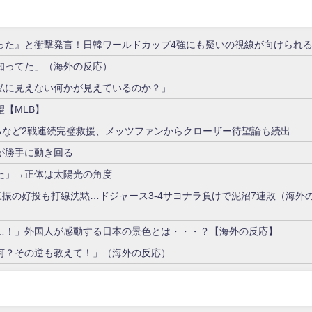
った』と衝撃発言！日韓ワールドカップ4強にも疑いの視線が向けられ
知ってた」（海外の反応）
私に見えない何かが見えているのか？」
【MLB】
るなど2戦連続完璧救援、メッツファンからクローザー待望論も続出
が勝手に動き回る
た」→正体は太陽光の角度
三振の好投も打線沈黙…ドジャース3-4サヨナラ負けで泥沼7連敗（海外
…！」外国人が感動する日本の景色とは・・・？【海外の反応】
何？その逆も教えて！」（海外の反応）