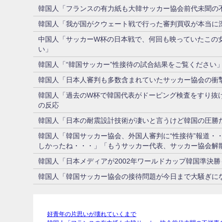
韓国人「フランスの有力紙も大韓サッカー協会前代未聞の
韓国人「我が国がクウェート戦で行った審判買収が本当に深
中国人「サッカーW杯の日本戦で、何回も映っていたこの
い」
韓国人「“韓国サッカー”性接待の試合結果をご覧ください
韓国人「日本人審判も多数含まれていたサッカー協会の衝
韓国人「過去のW杯で韓国代表がドーピング検査をすり抜け
の反応
韓国人「日本の耐震設計技術が凄いと言うけど韓国の圧勝
韓国人「韓国サッカー協会、外国人審判に“性接待”報道・
しかったね・・・」「もうサッカー代表、サッカー協会解
韓国人「日本メディアが2002年ワールドカップ韓国準決
韓国人「韓国サッカー協会の接待問題が今日まで大騒ぎにな