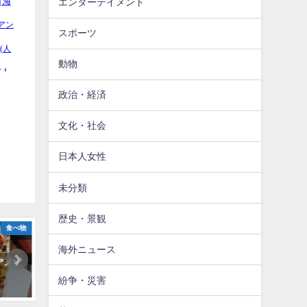
エンターテイメント
スポーツ
動物
政治・経済
文化・社会
日本人女性
未分類
歴史・景観
食べ物
その他
文
海外ニュース
アメリ
【海外】「シティライフなら韓
【海外】「アメリカ企業も
国」「日本は田舎が美しい」外国
べきだ」予算オーバーで断
紛争・災害
人として住むなら日本と韓国どっ
に対する日本の引っ越し会
ちがいいか聞いてみた
る舞いに海外が感動！