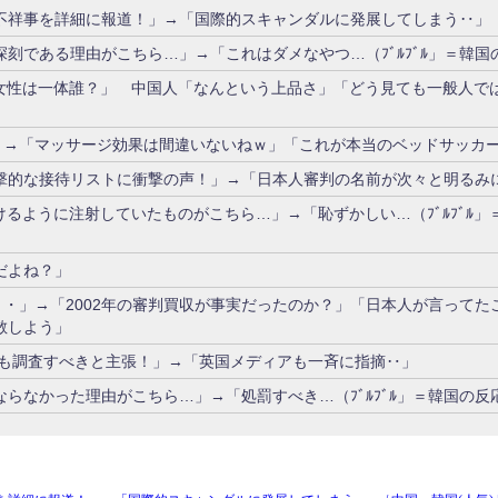
不祥事を詳細に報道！」→「国際的スキャンダルに発展してしまう‥」
刻である理由がこちら…」→「これはダメなやつ…（ﾌﾞﾙﾌﾞﾙ」＝韓国
女性は一体誰？」 中国人「なんという上品さ」「どう見ても一般人で
」→「マッサージ効果は間違いないねｗ」「これが本当のベッドサッカ
撃的な接待リストに衝撃の声！」→「日本人審判の名前が次々と明るみ
るように注射していたものがこちら…」→「恥ずかしい…（ﾌﾞﾙﾌﾞﾙ」
だよね？」
・・」→「2002年の審判買収が事実だったのか？」「日本人が言ってた
散しよう」
勝も調査すべきと主張！」→「英国メディアも一斉に指摘‥」
らなかった理由がこちら…」→「処罰すべき…（ﾌﾞﾙﾌﾞﾙ」＝韓国の反