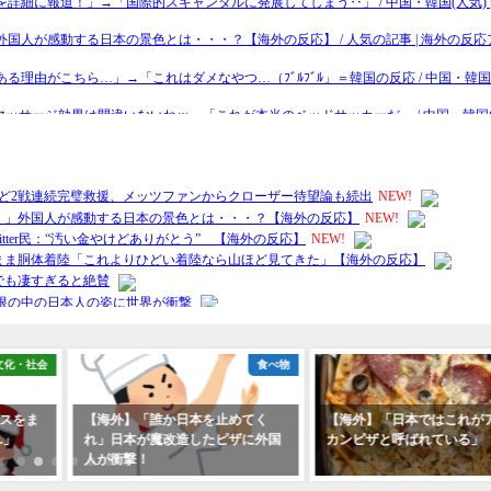
文化・社会
食べ物
スをま
【海外】「誰か日本を止めてく
【海外】「日本ではこれが
.」
れ」日本が魔改造したピザに外国
カンピザと呼ばれている」
人が衝撃！