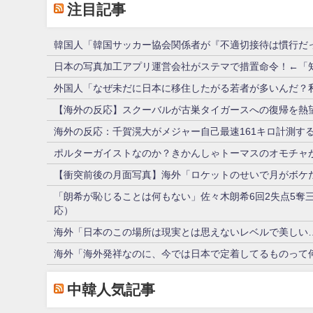
注目記事
韓国人「韓国サッカー協会関係者が『不適切接待は慣行だ
日本の写真加工アプリ運営会社がステマで措置命令！←「
外国人「なぜ未だに日本に移住したがる若者が多いんだ？
【海外の反応】スクーバルが古巣タイガースへの復帰を熱望
海外の反応：千賀滉大がメジャー自己最速161キロ計測す
ポルターガイストなのか？きかんしゃトーマスのオモチャ
【衝突前後の月面写真】海外「ロケットのせいで月がボケ
「朗希が恥じることは何もない」佐々木朗希6回2失点5奪
応）
海外「日本のこの場所は現実とは思えないレベルで美しい
海外「海外発祥なのに、今では日本で定着してるものって
中韓人気記事