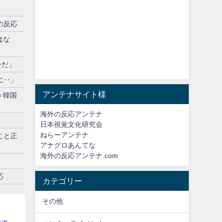
の反応
はな
ーだ」
に‥」
アンテナサイト様
＝韓国
海外の反応アンテナ
日本視覚文化研究会
ねらーアンテナ
こと正
アナグロあんてな
海外の反応アンテナ.com
応
カテゴリー
その他