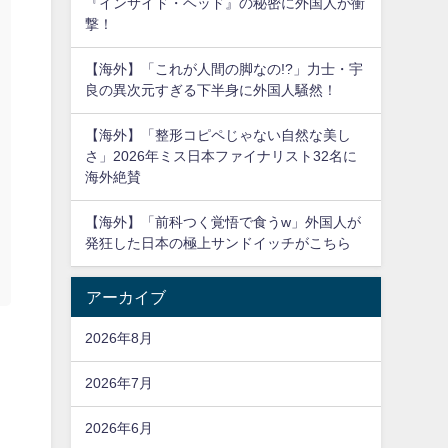
『インサイド・ヘッド』の秘密に外国人が衝
撃！
【海外】「これが人間の脚なの!?」力士・宇
良の異次元すぎる下半身に外国人騒然！
【海外】「整形コピペじゃない自然な美し
さ」2026年ミス日本ファイナリスト32名に
海外絶賛
【海外】「前科つく覚悟で食うw」外国人が
発狂した日本の極上サンドイッチがこちら
アーカイブ
2026年8月
2026年7月
2026年6月