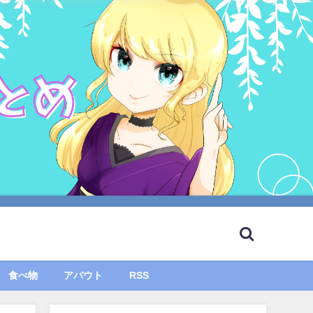
食べ物
アバウト
RSS