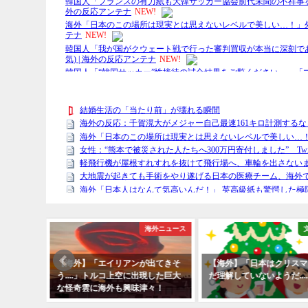
テイメント
海外ニュース
楽しそ
【海外】「エイリアンが出てきそ
【海外】「日本はクリスマ
ージアム
う....」トルコ上空に出現した巨大
だ理解していないようだ....
に！
な怪奇雲に海外も興味津々！