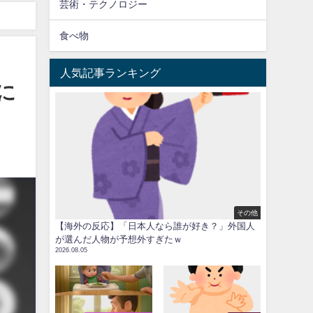
芸術・テクノロジー
食べ物
人気記事ランキング
に
その他
【海外の反応】「日本人なら誰が好き？」外国人
が選んだ人物が予想外すぎたｗ
2026.08.05