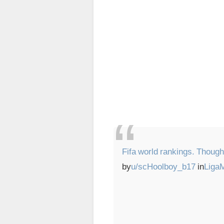
Fifa world rankings. Thoug
by
u/scHoolboy_b17
in
Liga